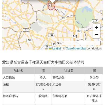
+
−
3 km
Leaflet
|
©
OpenStreetMap
contributors
愛知県名古屋市千種区天白町大字植田の基本情報
項目名
値
項目名
値
人口総数
0 人
世帯総数
0 世帯
面積
373889.499
周辺長
3249.507
㎡
ｍ
都道府県名
愛知県
市区町村名
名古屋市千
種区