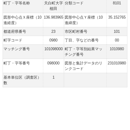
町丁・字等名称
天白町大字
分類コード
8101
植田
図形中心点Ｘ座標（10
136.983965
図形中心点Ｙ座標（10
35.152765
進経度）
進緯度）
都道府県番号
23
市区町村番号
101
町字コード
0980
丁目、字などの番号
00
マッチング番号
101098000
町丁・字等別結果マッ
1010980
チング番号
町丁・字等番号
098000
図形と集計データのリ
231010980
ンクコード
基本単位区（調査区）
1
数