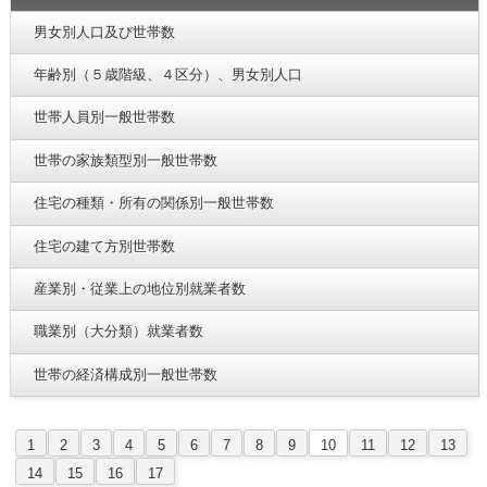
男女別人口及び世帯数
年齢別（５歳階級、４区分）、男女別人口
世帯人員別一般世帯数
世帯の家族類型別一般世帯数
住宅の種類・所有の関係別一般世帯数
住宅の建て方別世帯数
産業別・従業上の地位別就業者数
職業別（大分類）就業者数
世帯の経済構成別一般世帯数
1
2
3
4
5
6
7
8
9
10
11
12
13
14
15
16
17