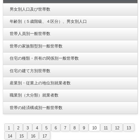
男女別人口及び世帯数
年齢別（５歳階級、４区分）、男女別人口
世帯人員別一般世帯数
世帯の家族類型別一般世帯数
住宅の種類・所有の関係別一般世帯数
住宅の建て方別世帯数
産業別・従業上の地位別就業者数
職業別（大分類）就業者数
世帯の経済構成別一般世帯数
1
2
3
4
5
6
7
8
9
10
11
12
13
14
15
16
17