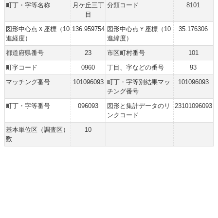
町丁・字等名称
月ケ丘三丁
分類コード
8101
目
図形中心点Ｘ座標（10
136.959754
図形中心点Ｙ座標（10
35.176306
進経度）
進緯度）
都道府県番号
23
市区町村番号
101
町字コード
0960
丁目、字などの番号
93
マッチング番号
101096093
町丁・字等別結果マッ
101096093
チング番号
町丁・字等番号
096093
図形と集計データのリ
23101096093
ンクコード
基本単位区（調査区）
10
数