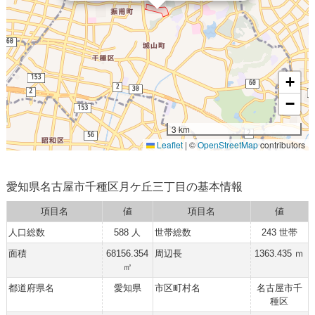
+
−
3 km
Leaflet
|
©
OpenStreetMap
contributors
愛知県名古屋市千種区月ケ丘三丁目の基本情報
項目名
値
項目名
値
人口総数
588 人
世帯総数
243 世帯
面積
68156.354
周辺長
1363.435 ｍ
㎡
都道府県名
愛知県
市区町村名
名古屋市千
種区