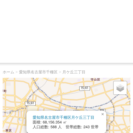
ホーム
>
愛知県名古屋市千種区
>
月ケ丘三丁目
×
愛知県名古屋市千種区月ケ丘三丁目
面積: 68,156.354 ㎡
人口総数: 588 人 世帯総数: 243 世帯