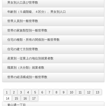
男女別人口及び世帯数
年齢別（５歳階級、４区分）、男女別人口
世帯人員別一般世帯数
世帯の家族類型別一般世帯数
住宅の種類・所有の関係別一般世帯数
住宅の建て方別世帯数
産業別・従業上の地位別就業者数
職業別（大分類）就業者数
世帯の経済構成別一般世帯数
1
2
3
4
5
6
7
8
9
10
11
12
13
14
15
16
17
東山通一丁目