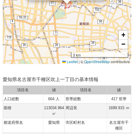
+
−
3 km
Leaflet
|
©
OpenStreetMap
contributors
愛知県名古屋市千種区吹上一丁目の基本情報
項目名
値
項目名
値
人口総数
664 人
世帯総数
417 世帯
面積
113034.964
周辺長
1699.915 ｍ
㎡
都道府県名
愛知県
市区町村名
名古屋市千
種区