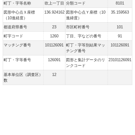
町丁・字等名称
吹上一丁目
分類コード
8101
図形中心点Ｘ座標
136.924162
図形中心点Ｙ座標（10
35.159563
（10進経度）
進緯度）
都道府県番号
23
市区町村番号
101
町字コード
1260
丁目、字などの番号
91
マッチング番号
101126091
町丁・字等別結果マッ
101126091
チング番号
町丁・字等番号
126091
図形と集計データのリ
23101126091
ンクコード
基本単位区（調査区）
12
数