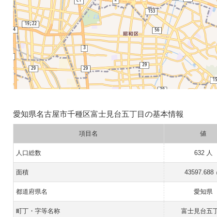
愛知県名古屋市千種区富士見台五丁目の基本情報
項目名
値
人口総数
632 人
面積
43597.688
都道府県名
愛知県
町丁・字等名称
富士見台五