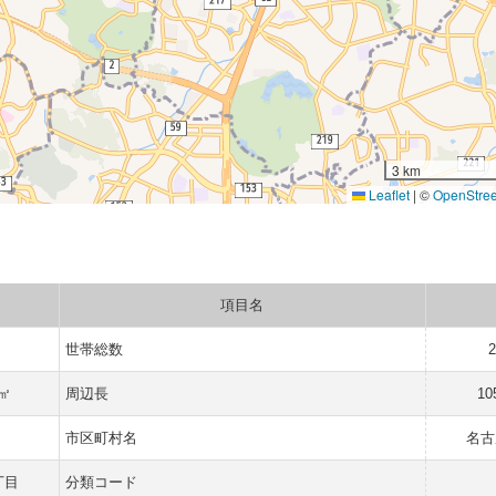
3 km
Leaflet
|
©
OpenStre
項目名
世帯総数
 ㎡
周辺長
10
市区町村名
名古
丁目
分類コード