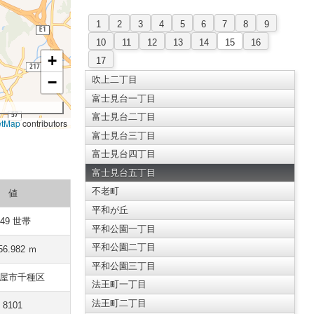
1
2
3
4
5
6
7
8
9
10
11
12
13
14
15
16
+
17
−
吹上二丁目
富士見台一丁目
富士見台二丁目
etMap
contributors
富士見台三丁目
富士見台四丁目
富士見台五丁目
不老町
値
平和が丘
249 世帯
平和公園一丁目
平和公園二丁目
56.982 ｍ
平和公園三丁目
屋市千種区
法王町一丁目
法王町二丁目
8101