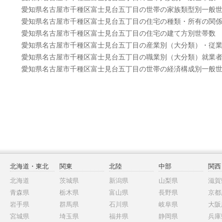
愛知県名古屋市千種区富士見台五丁目の世帯の家族類型別一般
愛知県名古屋市千種区富士見台五丁目の住宅の種類・所有の関
愛知県名古屋市千種区富士見台五丁目の住宅の建て方別世帯数
愛知県名古屋市千種区富士見台五丁目の産業別（大分類）・従
愛知県名古屋市千種区富士見台五丁目の職業別（大分類）就業
愛知県名古屋市千種区富士見台五丁目の世帯の経済構成別一般
北海道・東北
関東
北陸
中部
関西
北海道
茨城県
新潟県
山梨県
滋賀
青森県
栃木県
富山県
長野県
京都
岩手県
群馬県
石川県
岐阜県
大阪
宮城県
埼玉県
福井県
静岡県
兵庫