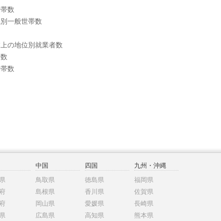
世帯数
係別一般世帯数
業上の地位別就業者数
者数
世帯数
中国
四国
九州・沖縄
県
鳥取県
徳島県
福岡県
府
島根県
香川県
佐賀県
府
岡山県
愛媛県
長崎県
県
広島県
高知県
熊本県