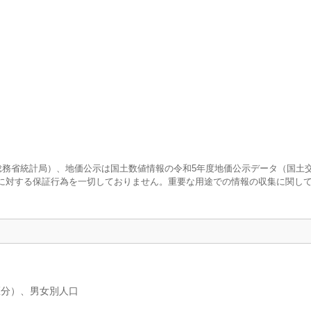
査（総務省統計局）、地価公示は国土数値情報の令和5年度地価公示データ（国土
に対する保証行為を一切しておりません。重要な用途での情報の収集に関し
区分）、男女別人口