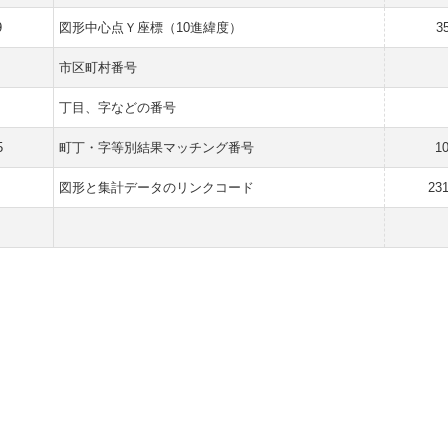
9
図形中心点Ｙ座標（10進緯度）
3
市区町村番号
丁目、字などの番号
5
町丁・字等別結果マッチング番号
1
図形と集計データのリンクコード
23