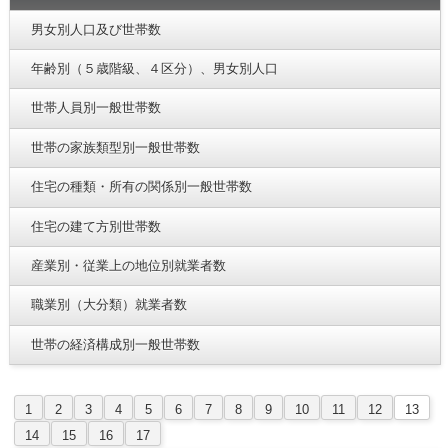
男女別人口及び世帯数
年齢別（５歳階級、４区分）、男女別人口
世帯人員別一般世帯数
世帯の家族類型別一般世帯数
住宅の種類・所有の関係別一般世帯数
住宅の建て方別世帯数
産業別・従業上の地位別就業者数
職業別（大分類）就業者数
世帯の経済構成別一般世帯数
1
2
3
4
5
6
7
8
9
10
11
12
13
14
15
16
17