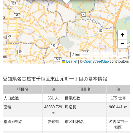
+
−
3 km
Leaflet
|
©
OpenStreetMap
contributors
愛知県名古屋市千種区東山元町一丁目の基本情報
項目名
値
項目名
値
人口総数
351 人
世帯総数
175 世帯
面積
48560.729
周辺長
966.441 ｍ
㎡
都道府県名
愛知県
市区町村名
名古屋市千
種区