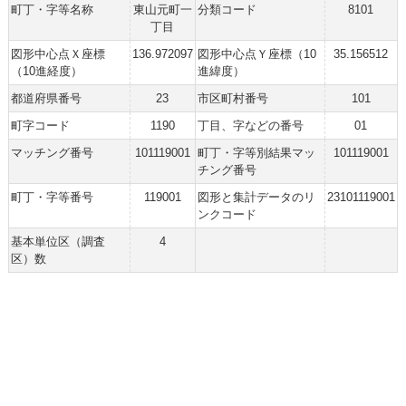
町丁・字等名称
東山元町一
分類コード
8101
丁目
図形中心点Ｘ座標
136.972097
図形中心点Ｙ座標（10
35.156512
（10進経度）
進緯度）
都道府県番号
23
市区町村番号
101
町字コード
1190
丁目、字などの番号
01
マッチング番号
101119001
町丁・字等別結果マッ
101119001
チング番号
町丁・字等番号
119001
図形と集計データのリ
23101119001
ンクコード
基本単位区（調査
4
区）数