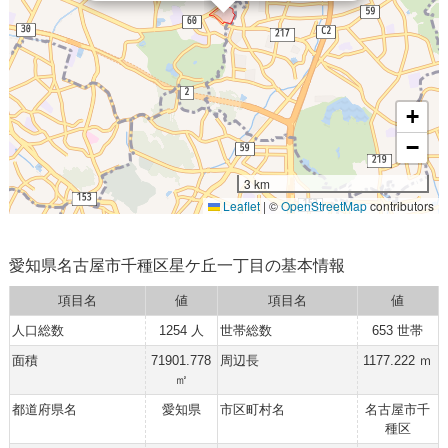
+
−
3 km
Leaflet
|
©
OpenStreetMap
contributors
愛知県名古屋市千種区星ケ丘一丁目の基本情報
項目名
値
項目名
値
人口総数
1254 人
世帯総数
653 世帯
面積
71901.778
周辺長
1177.222 ｍ
㎡
都道府県名
愛知県
市区町村名
名古屋市千
種区