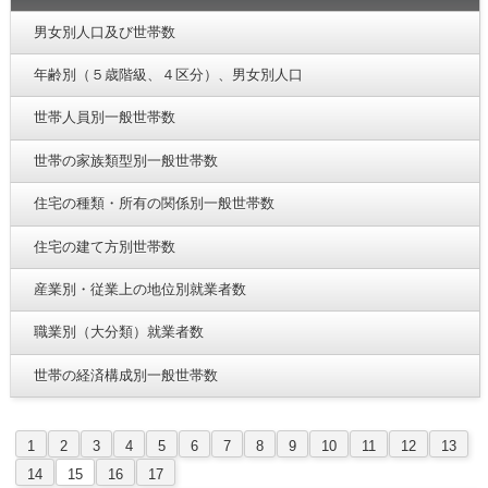
男女別人口及び世帯数
年齢別（５歳階級、４区分）、男女別人口
世帯人員別一般世帯数
世帯の家族類型別一般世帯数
住宅の種類・所有の関係別一般世帯数
住宅の建て方別世帯数
産業別・従業上の地位別就業者数
職業別（大分類）就業者数
世帯の経済構成別一般世帯数
1
2
3
4
5
6
7
8
9
10
11
12
13
14
15
16
17