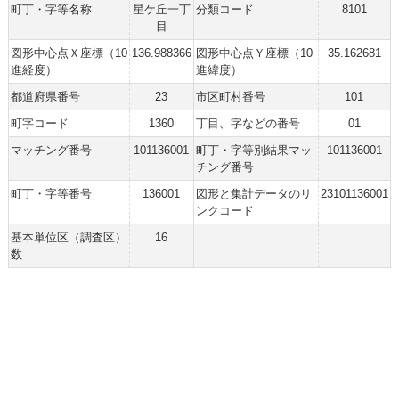
町丁・字等名称
星ケ丘一丁
分類コード
8101
目
図形中心点Ｘ座標（10
136.988366
図形中心点Ｙ座標（10
35.162681
進経度）
進緯度）
都道府県番号
23
市区町村番号
101
町字コード
1360
丁目、字などの番号
01
マッチング番号
101136001
町丁・字等別結果マッ
101136001
チング番号
町丁・字等番号
136001
図形と集計データのリ
23101136001
ンクコード
基本単位区（調査区）
16
数