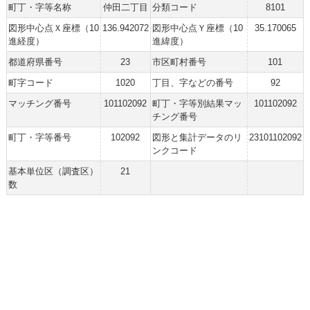
町丁・字等名称
仲田二丁目
分類コード
8101
図形中心点Ｘ座標（10
136.942072
図形中心点Ｙ座標（10
35.170065
進経度）
進緯度）
都道府県番号
23
市区町村番号
101
町字コード
1020
丁目、字などの番号
92
マッチング番号
101102092
町丁・字等別結果マッ
101102092
チング番号
町丁・字等番号
102092
図形と集計データのリ
23101102092
ンクコード
基本単位区（調査区）
21
数