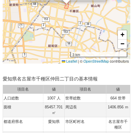
+
−
3 km
Leaflet
|
©
OpenStreetMap
contributors
愛知県名古屋市千種区仲田二丁目の基本情報
項目名
値
項目名
値
人口総数
1007 人
世帯総数
664 世帯
面積
85457.701
周辺長
1406.856 ｍ
㎡
都道府県名
愛知県
市区町村名
名古屋市千
種区