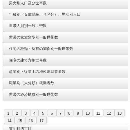
男女別人口及び世帯数
年齢別（５歳階級、４区分）、男女別人口
世帯人員別一般世帯数
世帯の家族類型別一般世帯数
住宅の種類・所有の関係別一般世帯数
住宅の建て方別世帯数
産業別・従業上の地位別就業者数
職業別（大分類）就業者数
世帯の経済構成別一般世帯数
1
2
3
4
5
6
7
8
9
10
11
12
13
14
15
16
17
東明町四丁目