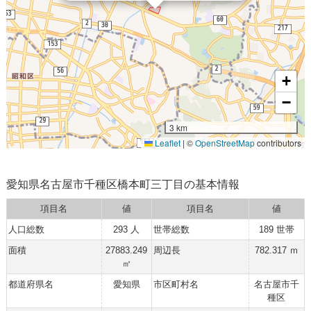
+
−
3 km
Leaflet
|
©
OpenStreetMap
contributors
愛知県名古屋市千種区橋本町三丁目の基本情報
項目名
値
項目名
値
人口総数
293 人
世帯総数
189 世帯
面積
27883.249
周辺長
782.317 ｍ
㎡
都道府県名
愛知県
市区町村名
名古屋市千
種区