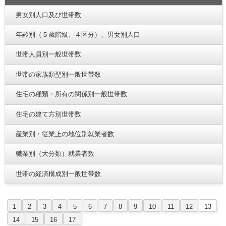
男女別人口及び世帯数
年齢別（５歳階級、４区分）、男女別人口
世帯人員別一般世帯数
世帯の家族類型別一般世帯数
住宅の種類・所有の関係別一般世帯数
住宅の建て方別世帯数
産業別・従業上の地位別就業者数
職業別（大分類）就業者数
世帯の経済構成別一般世帯数
1
2
3
4
5
6
7
8
9
10
11
12
13
14
15
16
17