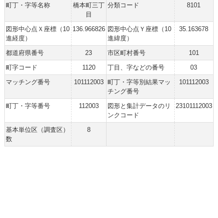
町丁・字等名称
橋本町三丁
分類コード
8101
目
図形中心点Ｘ座標（10
136.966826
図形中心点Ｙ座標（10
35.163678
進経度）
進緯度）
都道府県番号
23
市区町村番号
101
町字コード
1120
丁目、字などの番号
03
マッチング番号
101112003
町丁・字等別結果マッ
101112003
チング番号
町丁・字等番号
112003
図形と集計データのリ
23101112003
ンクコード
基本単位区（調査区）
8
数