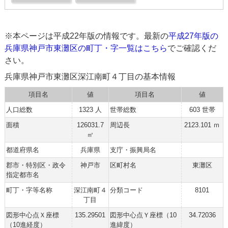
※本ページは平成22年版の情報です。最新の
平成27年版の
兵庫県神戸市東灘区の町丁・字一覧はこちら
でご確認くだ
さい。
兵庫県神戸市東灘区深江南町４丁目の基本情報
項目名
値
項目名
値
人口総数
1323 人
世帯総数
603 世帯
面積
126031.7
周辺長
2123.101 ｍ
㎡
都道府県名
兵庫県
支庁・振興局名
郡市・特別区・政令
神戸市
区町村名
東灘区
指定都市名
町丁・字等名称
深江南町４
分類コード
8101
丁目
図形中心点Ｘ座標
135.29501
図形中心点Ｙ座標（10
34.72036
（10進経度）
進緯度）