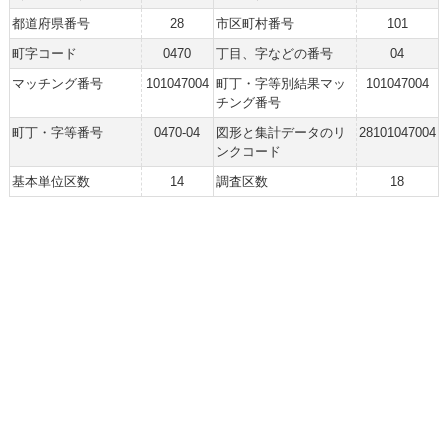
都道府県番号
28
市区町村番号
101
町字コード
0470
丁目、字などの番号
04
マッチング番号
101047004
町丁・字等別結果マッ
101047004
チング番号
町丁・字等番号
0470-04
図形と集計データのリ
28101047004
ンクコード
基本単位区数
14
調査区数
18