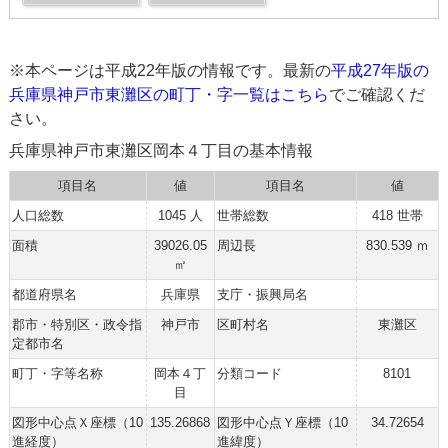
※本ページは平成22年版の情報です。最新の
平成27年版の
兵庫県神戸市東灘区の町丁・字一覧はこちら
でご確認くだ
さい。
兵庫県神戸市東灘区岡本４丁目の基本情報
項目名
値
項目名
値
人口総数
1045 人
世帯総数
418 世帯
面積
39026.05
周辺長
830.539 ｍ
㎡
都道府県名
兵庫県
支庁・振興局名
郡市・特別区・政令指
神戸市
区町村名
東灘区
定都市名
町丁・字等名称
岡本４丁
分類コード
8101
目
図形中心点Ｘ座標（10
135.26868
図形中心点Ｙ座標（10
34.72654
進経度）
進緯度）