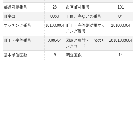
都道府県番号
28
市区町村番号
101
町字コード
0080
丁目、字などの番号
04
マッチング番号
101008004
町丁・字等別結果マッ
101008004
チング番号
町丁・字等番号
0080-04
図形と集計データのリ
28101008004
ンクコード
基本単位区数
8
調査区数
14