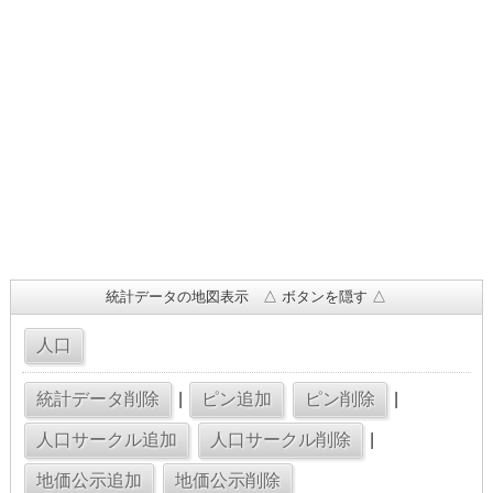
統計データの地図表示 △ ボタンを隠す △
|
|
|