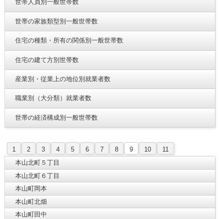
世帯人員別一般世帯数
世帯の家族類型別一般世帯数
住宅の種類・所有の関係別一般世帯数
住宅の建て方別世帯数
産業別・従業上の地位別就業者数
職業別（大分類）就業者数
世帯の経済構成別一般世帯数
1
2
3
4
5
6
7
8
9
10
11
本山北町５丁目
本山北町６丁目
本山町岡本
本山町北畑
本山町田中