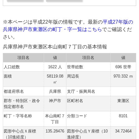
※本ページは平成22年版の情報です。最新の
平成27年版の
兵庫県神戸市東灘区の町丁・字一覧はこちら
でご確認くだ
さい。
兵庫県神戸市東灘区本山南町７丁目の基本情報
項目名
値
項目名
値
人口総数
1622 人
世帯総数
696 世帯
面積
58119.08
周辺長
970.332 ｍ
㎡
都道府県名
兵庫県
支庁・振興局名
郡市・特別区・政令
神戸市
区町村名
東灘区
指定都市名
町丁・字等名称
本山南町７
分類コード
8101
丁目
図形中心点Ｘ座標
135.28476
図形中心点Ｙ座標（10
34.72464
（10進経度）
進緯度）