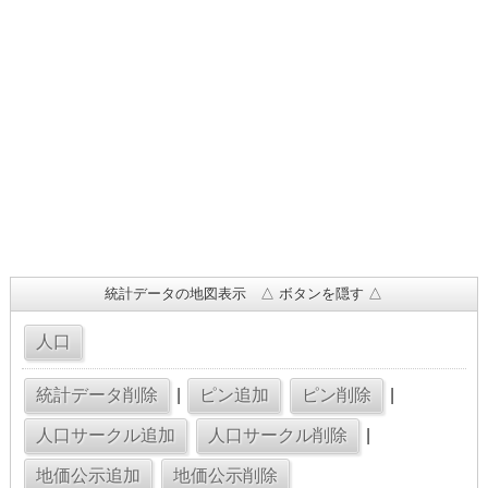
統計データの地図表示 △ ボタンを隠す △
|
|
|