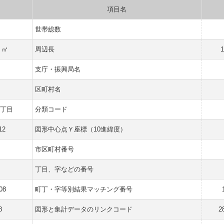
項目名
世帯総数
9 ㎡
周辺長
1
県
支庁・振興局名
市
区町村名
８丁目
分類コード
12
図形中心点Ｙ座標（10進緯度）
市区町村番号
丁目、字などの番号
08
町丁・字等別結果マッチング番号
8
図形と集計データのリンクコード
2