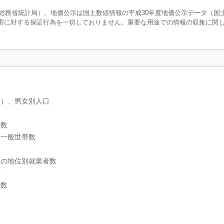
調査（総務省統計局）、地価公示は国土数値情報の平成30年度地価公示データ（国
害に対する保証行為を一切しておりません。重要な用途での情報の収集に関
分）、男女別人口
帯数
別一般世帯数
上の地位別就業者数
数
帯数