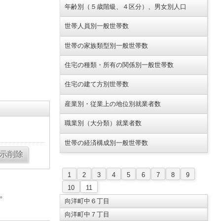
年齢別（５歳階級、４区分）、男女別人口
世帯人員別一般世帯数
世帯の家族類型別一般世帯数
住宅の種類・所有の関係別一般世帯数
住宅の建て方別世帯数
産業別・従業上の地位別就業者数
職業別（大分類）就業者数
世帯の経済構成別一般世帯数
1
2
3
4
5
6
7
8
9
10
11
。
向洋町中６丁目
向洋町中７丁目