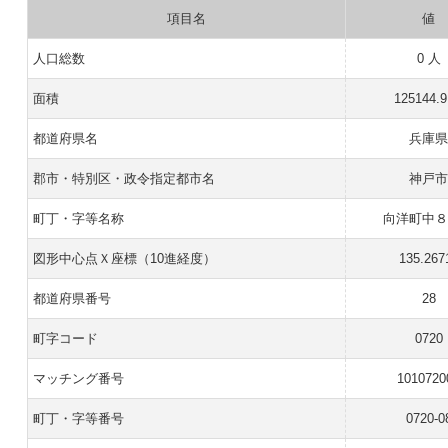
項目名
値
人口総数
0 人
面積
125144.
都道府県名
兵庫
郡市・特別区・政令指定都市名
神戸
町丁・字等名称
向洋町中
図形中心点Ｘ座標（10進経度）
135.267
都道府県番号
28
町字コード
0720
マッチング番号
1010720
町丁・字等番号
0720-0