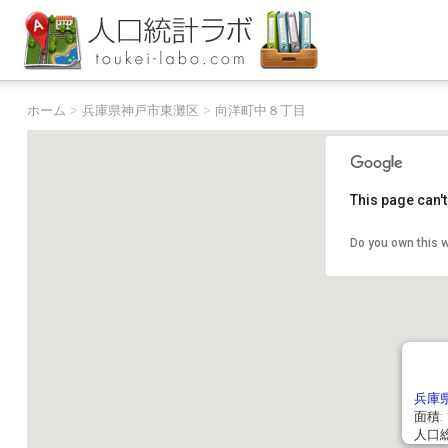
ホーム
>
兵庫県神戸市東灘区
>
向洋町中８丁目
This page can'
Do you own this 
兵庫
面積: 
人口総