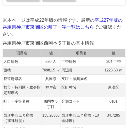
※本ページは平成22年版の情報です。最新の
平成27年版の
兵庫県神戸市東灘区の町丁・字一覧はこちら
でご確認くだ
さい。
兵庫県神戸市東灘区西岡本５丁目の基本情報
項目名
値
項目名
値
人口総数
620 人
世帯総数
304 世帯
面積
70981.5 ㎡
周辺長
1223.63 ｍ
都道府県名
兵庫県
支庁・振興局名
郡市・特別区・政令指
神戸市
区町村名
東灘区
定都市名
町丁・字等名称
西岡本５
分類コード
8101
丁目
図形中心点Ｘ座標
135.26335
図形中心点Ｙ座標（10
34.7285
（10進経度）
進緯度）