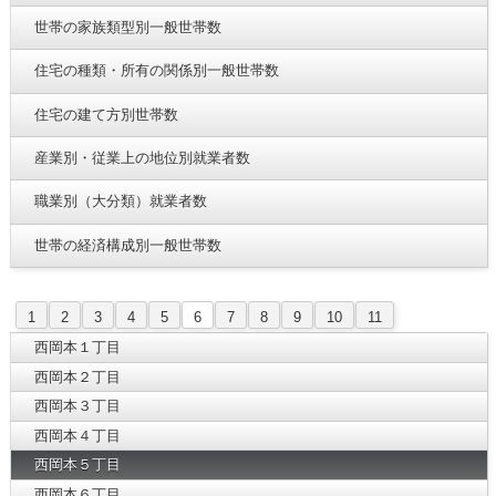
世帯の家族類型別一般世帯数
住宅の種類・所有の関係別一般世帯数
住宅の建て方別世帯数
産業別・従業上の地位別就業者数
職業別（大分類）就業者数
世帯の経済構成別一般世帯数
1
2
3
4
5
6
7
8
9
10
11
西岡本１丁目
西岡本２丁目
西岡本３丁目
西岡本４丁目
西岡本５丁目
西岡本６丁目