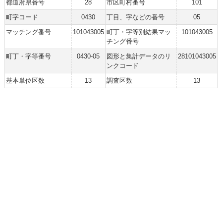
都道府県番号
28
市区町村番号
101
町字コード
0430
丁目、字などの番号
05
マッチング番号
101043005
町丁・字等別結果マッ
101043005
チング番号
町丁・字等番号
0430-05
図形と集計データのリ
28101043005
ンクコード
基本単位区数
13
調査区数
13