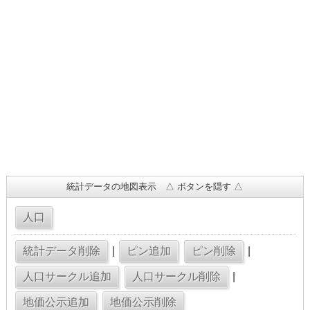
統計データの地図表示 △ ボタンを隠す △
|
|
|