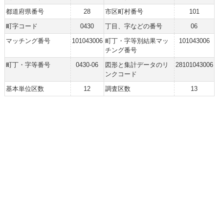
都道府県番号
28
市区町村番号
101
町字コード
0430
丁目、字などの番号
06
マッチング番号
101043006
町丁・字等別結果マッ
101043006
チング番号
町丁・字等番号
0430-06
図形と集計データのリ
28101043006
ンクコード
基本単位区数
12
調査区数
13