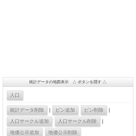
統計データの地図表示 △ ボタンを隠す △
|
|
|