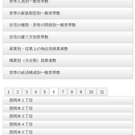
世帯人員別一般世帯数
世帯の家族類型別一般世帯数
住宅の種類・所有の関係別一般世帯数
住宅の建て方別世帯数
産業別・従業上の地位別就業者数
職業別（大分類）就業者数
世帯の経済構成別一般世帯数
1
2
3
4
5
6
7
8
9
10
11
西岡本１丁目
西岡本２丁目
西岡本３丁目
西岡本４丁目
西岡本５丁目