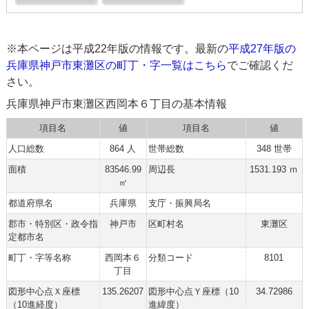
※本ページは平成22年版の情報です。最新の
平成27年版の
兵庫県神戸市東灘区の町丁・字一覧はこちら
でご確認くだ
さい。
兵庫県神戸市東灘区西岡本６丁目の基本情報
項目名
値
項目名
値
人口総数
864 人
世帯総数
348 世帯
面積
83546.99
周辺長
1531.193 ｍ
㎡
都道府県名
兵庫県
支庁・振興局名
郡市・特別区・政令指
神戸市
区町村名
東灘区
定都市名
町丁・字等名称
西岡本６
分類コード
8101
丁目
図形中心点Ｘ座標
135.26207
図形中心点Ｙ座標（10
34.72986
（10進経度）
進緯度）