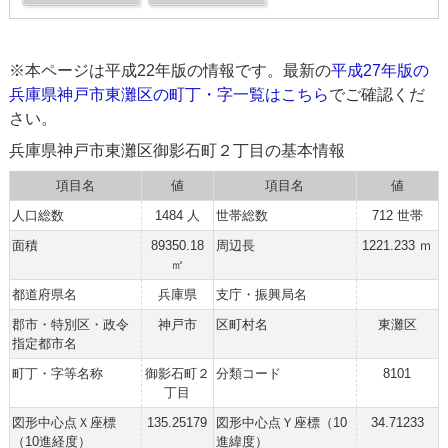
※本ページは平成22年版の情報です。最新の
平成27年版の
兵庫県神戸市東灘区の町丁・字一覧はこちら
でご確認くだ
さい。
兵庫県神戸市東灘区御影石町２丁目の基本情報
項目名
値
項目名
値
人口総数
1484 人
世帯総数
712 世帯
面積
89350.18
周辺長
1221.233 ｍ
㎡
都道府県名
兵庫県
支庁・振興局名
郡市・特別区・政令
神戸市
区町村名
東灘区
指定都市名
町丁・字等名称
御影石町２
分類コード
8101
丁目
図形中心点Ｘ座標
135.25179
図形中心点Ｙ座標（10
34.71233
（10進経度）
進緯度）