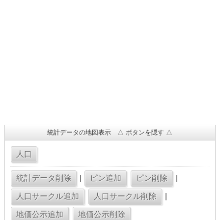
統計データの地図表示 △ ボタンを隠す △
|
|
|