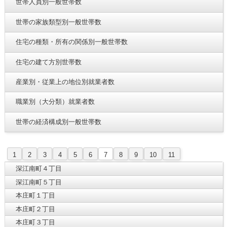
世帯人員別一般世帯数
世帯の家族類型別一般世帯数
住宅の種類・所有の関係別一般世帯数
住宅の建て方別世帯数
産業別・従業上の地位別就業者数
職業別（大分類）就業者数
世帯の経済構成別一般世帯数
1
2
3
4
5
6
7
8
9
10
11
深江南町４丁目
深江南町５丁目
本庄町１丁目
本庄町２丁目
本庄町３丁目