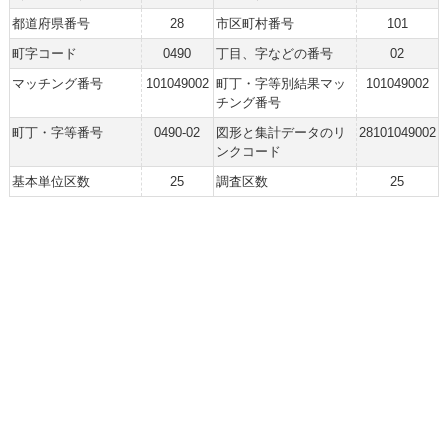
都道府県番号
28
市区町村番号
101
町字コード
0490
丁目、字などの番号
02
マッチング番号
101049002
町丁・字等別結果マッ
101049002
チング番号
町丁・字等番号
0490-02
図形と集計データのリ
28101049002
ンクコード
基本単位区数
25
調査区数
25