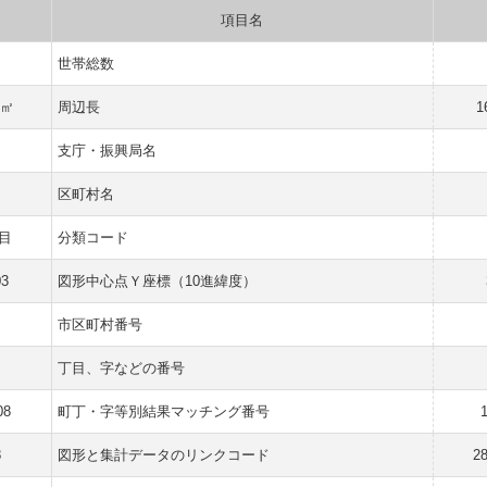
項目名
世帯総数
 ㎡
周辺長
1
支庁・振興局名
区町村名
目
分類コード
03
図形中心点Ｙ座標（10進緯度）
市区町村番号
丁目、字などの番号
08
町丁・字等別結果マッチング番号
8
図形と集計データのリンクコード
2