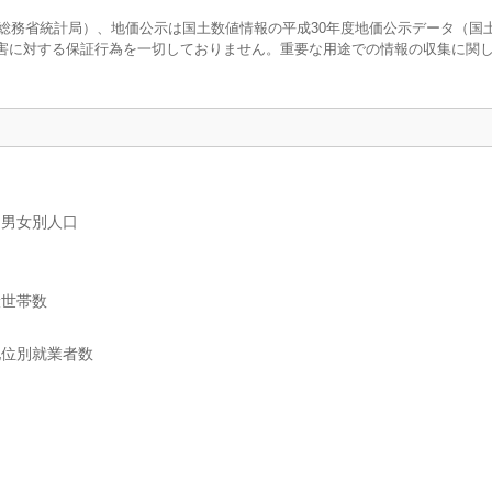
調査（総務省統計局）、地価公示は国土数値情報の平成30年度地価公示データ（国
害に対する保証行為を一切しておりません。重要な用途での情報の収集に関
、男女別人口
般世帯数
地位別就業者数