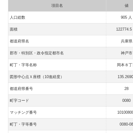
項目名
値
人口総数
905 人
面積
122774.5
都道府県名
兵庫県
郡市・特別区・政令指定都市名
神戸市
町丁・字等名称
岡本８丁
図形中心点Ｘ座標（10進経度）
135.269
都道府県番号
28
町字コード
0080
マッチング番号
1010080
町丁・字等番号
0080-0