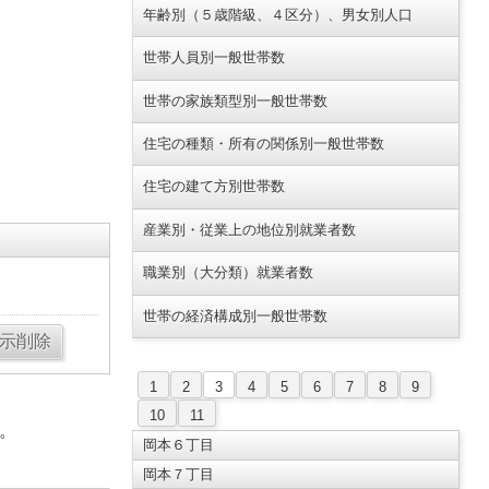
年齢別（５歳階級、４区分）、男女別人口
世帯人員別一般世帯数
世帯の家族類型別一般世帯数
住宅の種類・所有の関係別一般世帯数
住宅の建て方別世帯数
産業別・従業上の地位別就業者数
職業別（大分類）就業者数
世帯の経済構成別一般世帯数
1
2
3
4
5
6
7
8
9
10
11
。
岡本６丁目
岡本７丁目