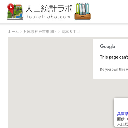
ホーム
>
兵庫県神戸市東灘区
>
岡本８丁目
This page can'
Do you own this 
兵庫
面積: 1
人口総数