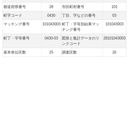
都道府県番号
28
市区町村番号
101
町字コード
0430
丁目、字などの番号
03
マッチング番号
101043003
町丁・字等別結果マッ
101043003
チング番号
町丁・字等番号
0430-03
図形と集計データのリ
28101043003
ンクコード
基本単位区数
25
調査区数
26