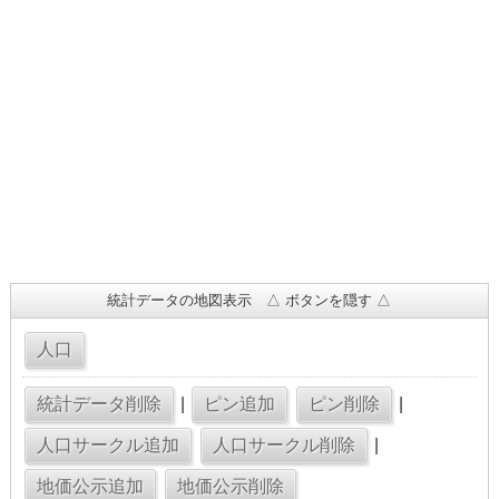
統計データの地図表示 △ ボタンを隠す △
|
|
|