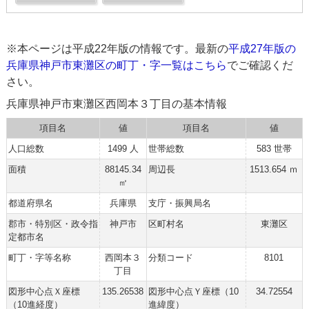
※本ページは平成22年版の情報です。最新の
平成27年版の
兵庫県神戸市東灘区の町丁・字一覧はこちら
でご確認くだ
さい。
兵庫県神戸市東灘区西岡本３丁目の基本情報
項目名
値
項目名
値
人口総数
1499 人
世帯総数
583 世帯
面積
88145.34
周辺長
1513.654 ｍ
㎡
都道府県名
兵庫県
支庁・振興局名
郡市・特別区・政令指
神戸市
区町村名
東灘区
定都市名
町丁・字等名称
西岡本３
分類コード
8101
丁目
図形中心点Ｘ座標
135.26538
図形中心点Ｙ座標（10
34.72554
（10進経度）
進緯度）