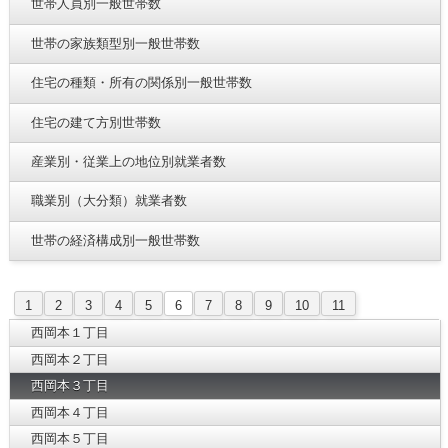
世帯人員別一般世帯数
世帯の家族類型別一般世帯数
住宅の種類・所有の関係別一般世帯数
住宅の建て方別世帯数
産業別・従業上の地位別就業者数
職業別（大分類）就業者数
世帯の経済構成別一般世帯数
1
2
3
4
5
6
7
8
9
10
11
西岡本１丁目
西岡本２丁目
西岡本３丁目
西岡本４丁目
西岡本５丁目