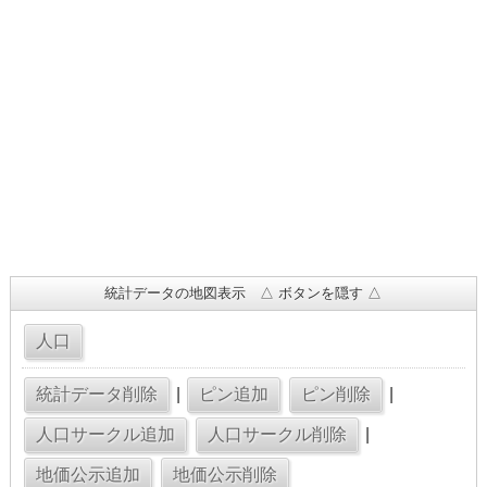
統計データの地図表示 △ ボタンを隠す △
|
|
|