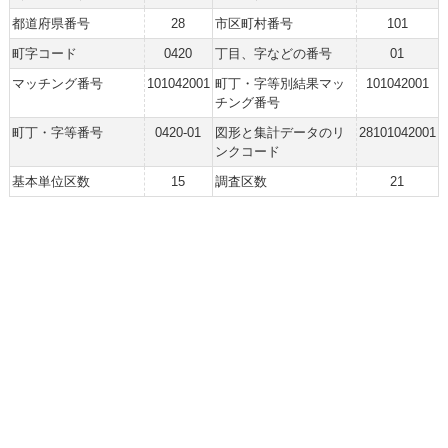
都道府県番号
28
市区町村番号
101
町字コード
0420
丁目、字などの番号
01
マッチング番号
101042001
町丁・字等別結果マッ
101042001
チング番号
町丁・字等番号
0420-01
図形と集計データのリ
28101042001
ンクコード
基本単位区数
15
調査区数
21