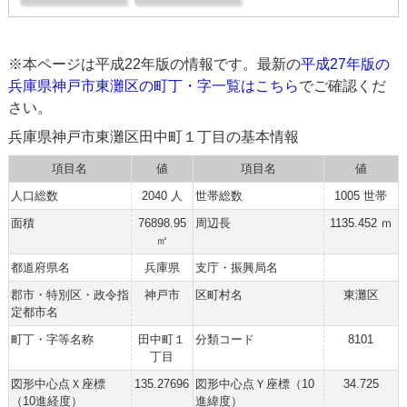
※本ページは平成22年版の情報です。最新の
平成27年版の
兵庫県神戸市東灘区の町丁・字一覧はこちら
でご確認くだ
さい。
兵庫県神戸市東灘区田中町１丁目の基本情報
項目名
値
項目名
値
人口総数
2040 人
世帯総数
1005 世帯
面積
76898.95
周辺長
1135.452 ｍ
㎡
都道府県名
兵庫県
支庁・振興局名
郡市・特別区・政令指
神戸市
区町村名
東灘区
定都市名
町丁・字等名称
田中町１
分類コード
8101
丁目
図形中心点Ｘ座標
135.27696
図形中心点Ｙ座標（10
34.725
（10進経度）
進緯度）