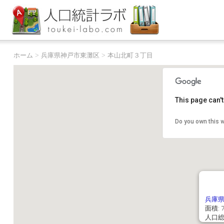
ホーム
>
兵庫県神戸市東灘区
>
本山北町３丁目
This page can'
Do you own this 
兵庫
面積: 7
人口総数