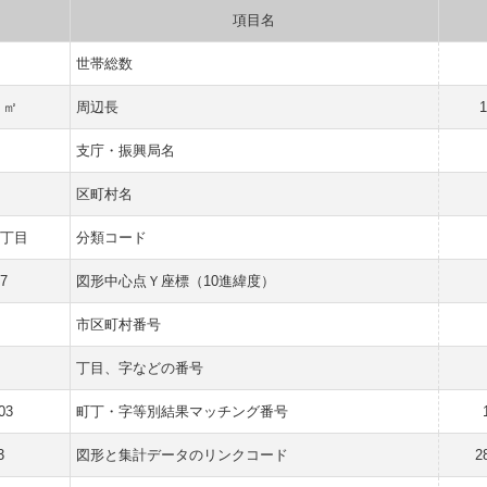
項目名
世帯総数
3 ㎡
周辺長
県
支庁・振興局名
市
区町村名
３丁目
分類コード
87
図形中心点Ｙ座標（10進緯度）
市区町村番号
丁目、字などの番号
03
町丁・字等別結果マッチング番号
3
図形と集計データのリンクコード
2