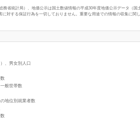
調査（総務省統計局）、地価公示は国土数値情報の平成30年度地価公示データ（国
害に対する保証行為を一切しておりません。重要な用途での情報の収集に関
分）、男女別人口
帯数
別一般世帯数
上の地位別就業者数
数
帯数