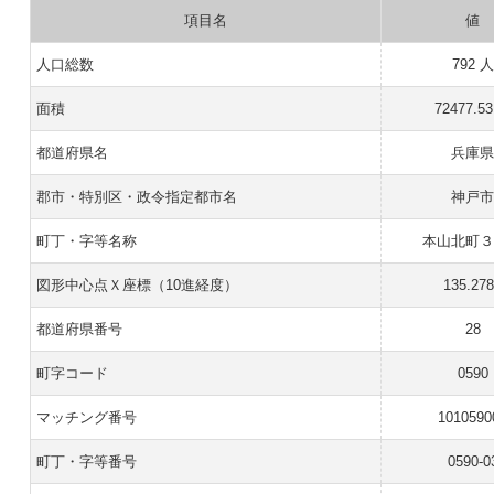
項目名
値
人口総数
792 人
面積
72477.5
都道府県名
兵庫
郡市・特別区・政令指定都市名
神戸
町丁・字等名称
本山北町
図形中心点Ｘ座標（10進経度）
135.27
都道府県番号
28
町字コード
0590
マッチング番号
1010590
町丁・字等番号
0590-0