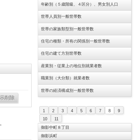
年齢別（５歳階級、４区分）、男女別人口
世帯人員別一般世帯数
世帯の家族類型別一般世帯数
住宅の種類・所有の関係別一般世帯数
住宅の建て方別世帯数
産業別・従業上の地位別就業者数
職業別（大分類）就業者数
世帯の経済構成別一般世帯数
1
2
3
4
5
6
7
8
9
10
11
。
御影中町８丁目
御影浜町