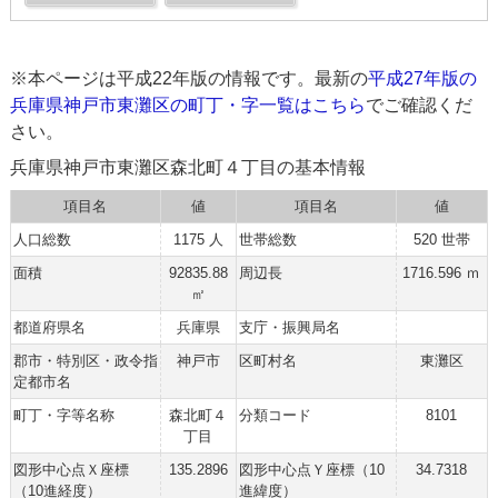
※本ページは平成22年版の情報です。最新の
平成27年版の
兵庫県神戸市東灘区の町丁・字一覧はこちら
でご確認くだ
さい。
兵庫県神戸市東灘区森北町４丁目の基本情報
項目名
値
項目名
値
人口総数
1175 人
世帯総数
520 世帯
面積
92835.88
周辺長
1716.596 ｍ
㎡
都道府県名
兵庫県
支庁・振興局名
郡市・特別区・政令指
神戸市
区町村名
東灘区
定都市名
町丁・字等名称
森北町４
分類コード
8101
丁目
図形中心点Ｘ座標
135.2896
図形中心点Ｙ座標（10
34.7318
（10進経度）
進緯度）