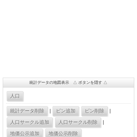
統計データの地図表示 △ ボタンを隠す △
|
|
|