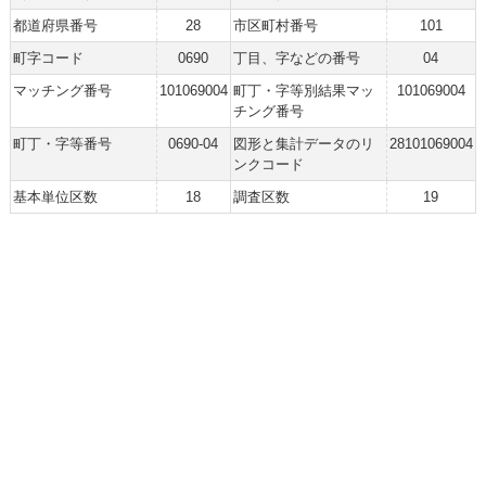
都道府県番号
28
市区町村番号
101
町字コード
0690
丁目、字などの番号
04
マッチング番号
101069004
町丁・字等別結果マッ
101069004
チング番号
町丁・字等番号
0690-04
図形と集計データのリ
28101069004
ンクコード
基本単位区数
18
調査区数
19