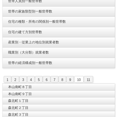
世帯人員別一般世帯数
世帯の家族類型別一般世帯数
住宅の種類・所有の関係別一般世帯数
住宅の建て方別世帯数
産業別・従業上の地位別就業者数
職業別（大分類）就業者数
世帯の経済構成別一般世帯数
1
2
3
4
5
6
7
8
9
10
11
本山南町８丁目
本山南町９丁目
森北町１丁目
森北町２丁目
森北町３丁目