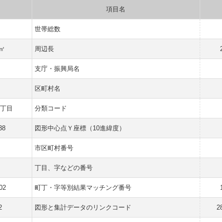
項目名
世帯総数
 ㎡
周辺長
県
支庁・振興局名
市
区町村名
２丁目
分類コード
38
図形中心点Ｙ座標（10進緯度）
市区町村番号
丁目、字などの番号
02
町丁・字等別結果マッチング番号
2
図形と集計データのリンクコード
2