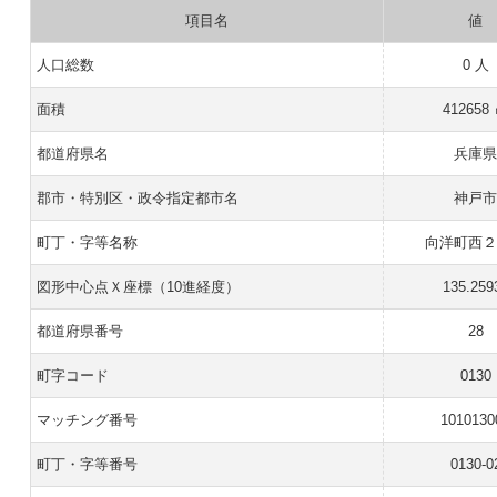
項目名
値
人口総数
0 人
面積
412658
都道府県名
兵庫
郡市・特別区・政令指定都市名
神戸
町丁・字等名称
向洋町西
図形中心点Ｘ座標（10進経度）
135.259
都道府県番号
28
町字コード
0130
マッチング番号
1010130
町丁・字等番号
0130-0