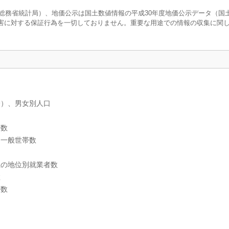
調査（総務省統計局）、地価公示は国土数値情報の平成30年度地価公示データ（国
害に対する保証行為を一切しておりません。重要な用途での情報の収集に関
分）、男女別人口
帯数
別一般世帯数
上の地位別就業者数
数
帯数