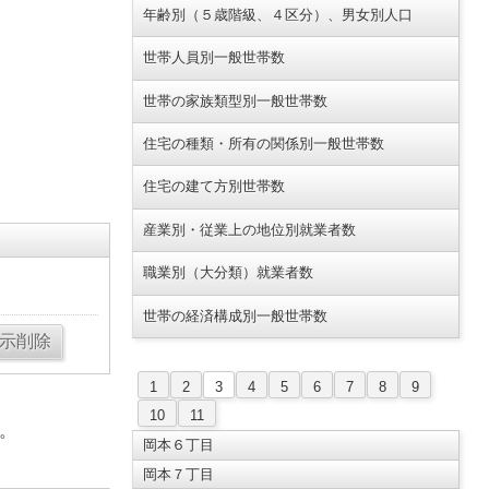
年齢別（５歳階級、４区分）、男女別人口
世帯人員別一般世帯数
世帯の家族類型別一般世帯数
住宅の種類・所有の関係別一般世帯数
住宅の建て方別世帯数
産業別・従業上の地位別就業者数
職業別（大分類）就業者数
世帯の経済構成別一般世帯数
1
2
3
4
5
6
7
8
9
10
11
。
岡本６丁目
岡本７丁目