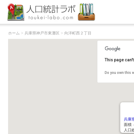
ホーム
>
兵庫県神戸市東灘区
>
向洋町西２丁目
This page can'
Do you own this 
兵庫
面積: 
人口総