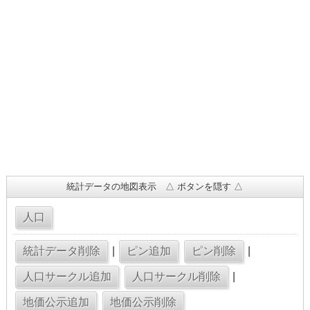
統計データの地図表示 △ ボタンを隠す △
|
|
|