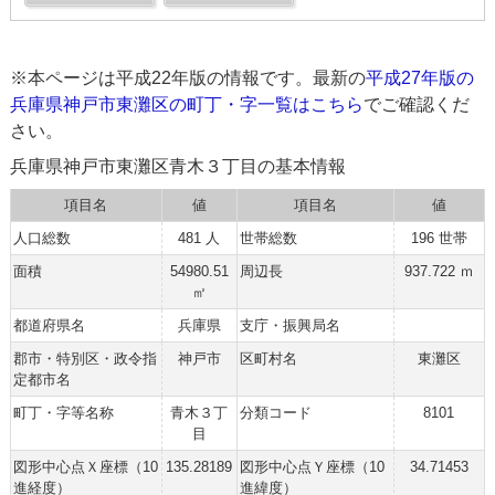
※本ページは平成22年版の情報です。最新の
平成27年版の
兵庫県神戸市東灘区の町丁・字一覧はこちら
でご確認くだ
さい。
兵庫県神戸市東灘区青木３丁目の基本情報
項目名
値
項目名
値
人口総数
481 人
世帯総数
196 世帯
面積
54980.51
周辺長
937.722 ｍ
㎡
都道府県名
兵庫県
支庁・振興局名
郡市・特別区・政令指
神戸市
区町村名
東灘区
定都市名
町丁・字等名称
青木３丁
分類コード
8101
目
図形中心点Ｘ座標（10
135.28189
図形中心点Ｙ座標（10
34.71453
進経度）
進緯度）