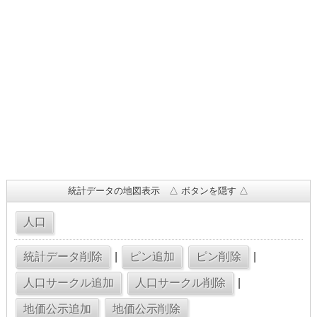
統計データの地図表示 △ ボタンを隠す △
|
|
|