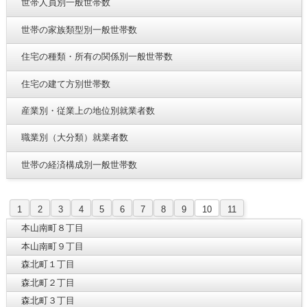
世帯人員別一般世帯数
世帯の家族類型別一般世帯数
住宅の種類・所有の関係別一般世帯数
住宅の建て方別世帯数
産業別・従業上の地位別就業者数
職業別（大分類）就業者数
世帯の経済構成別一般世帯数
1
2
3
4
5
6
7
8
9
10
11
本山南町８丁目
本山南町９丁目
森北町１丁目
森北町２丁目
森北町３丁目