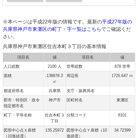
※本ページは平成22年版の情報です。最新の
平成27年版の
兵庫県神戸市東灘区の町丁・字一覧はこちら
でご確認くだ
さい。
兵庫県神戸市東灘区住吉本町３丁目の基本情報
項目名
値
項目名
値
人口総数
2100 人
世帯総数
878 世帯
面積
138878.3
周辺長
1725.647 ｍ
㎡
都道府県名
兵庫県
支庁・振興局名
郡市・特別区・政令
神戸市
区町村名
東灘区
指定都市名
町丁・字等名称
住吉本町３
分類コード
8101
丁目
図形中心点Ｘ座標
135.25972
図形中心点Ｙ座標（10
34.72399
（10進経度）
進緯度）