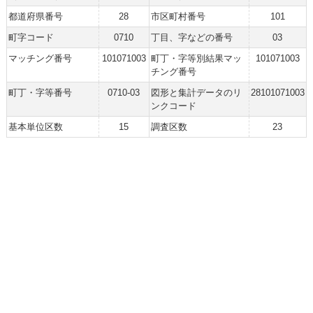
都道府県番号
28
市区町村番号
101
町字コード
0710
丁目、字などの番号
03
マッチング番号
101071003
町丁・字等別結果マッ
101071003
チング番号
町丁・字等番号
0710-03
図形と集計データのリ
28101071003
ンクコード
基本単位区数
15
調査区数
23