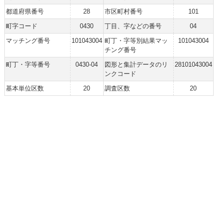
都道府県番号
28
市区町村番号
101
町字コード
0430
丁目、字などの番号
04
マッチング番号
101043004
町丁・字等別結果マッ
101043004
チング番号
町丁・字等番号
0430-04
図形と集計データのリ
28101043004
ンクコード
基本単位区数
20
調査区数
20