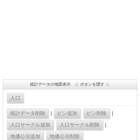
統計データの地図表示 △ ボタンを隠す △
|
|
|