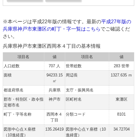
※本ページは平成22年版の情報です。最新の
平成27年版の
兵庫県神戸市東灘区の町丁・字一覧はこちら
でご確認くだ
さい。
兵庫県神戸市東灘区西岡本４丁目の基本情報
項目名
値
項目名
値
人口総数
707 人
世帯総数
283 世帯
面積
94233.15
周辺長
1327.635 ｍ
㎡
都道府県名
兵庫県
支庁・振興局名
郡市・特別区・政令指
神戸市
区町村名
東灘区
定都市名
町丁・字等名称
西岡本４
分類コード
8101
丁目
図形中心点Ｘ座標
135.26419
図形中心点Ｙ座標（10
34.72704
（10進経度）
進緯度）