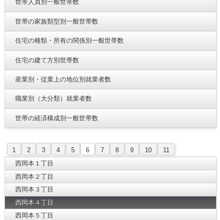
世帯人員別一般世帯数
世帯の家族類型別一般世帯数
住宅の種類・所有の関係別一般世帯数
住宅の建て方別世帯数
産業別・従業上の地位別就業者数
職業別（大分類）就業者数
世帯の経済構成別一般世帯数
1
2
3
4
5
6
7
8
9
10
11
西岡本１丁目
西岡本２丁目
西岡本３丁目
西岡本４丁目
西岡本５丁目