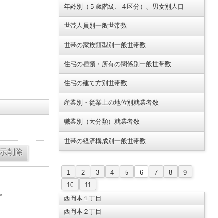
年齢別（５歳階級、４区分）、男女別人口
世帯人員別一般世帯数
世帯の家族類型別一般世帯数
住宅の種類・所有の関係別一般世帯数
住宅の建て方別世帯数
産業別・従業上の地位別就業者数
職業別（大分類）就業者数
世帯の経済構成別一般世帯数
1
2
3
4
5
6
7
8
9
10
11
。
西岡本１丁目
西岡本２丁目