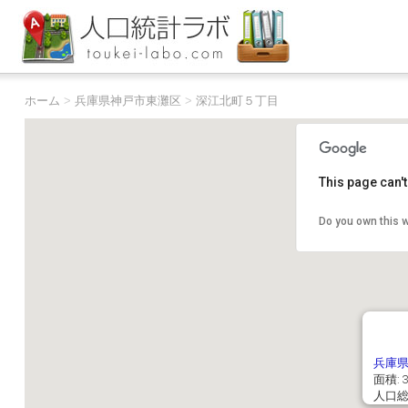
ホーム
>
兵庫県神戸市東灘区
>
深江北町５丁目
This page can'
Do you own this 
兵庫
面積: 3
人口総数