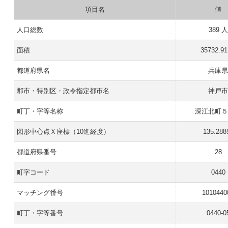
項目名
値
人口総数
389 人
面積
35732.9
都道府県名
兵庫
郡市・特別区・政令指定都市名
神戸
町丁・字等名称
深江北町
図形中心点Ｘ座標（10進経度）
135.288
都道府県番号
28
町字コード
0440
マッチング番号
1010440
町丁・字等番号
0440-0