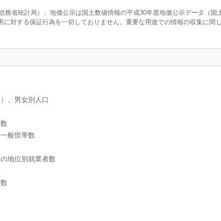
調査（総務省統計局）、地価公示は国土数値情報の平成30年度地価公示データ（国
害に対する保証行為を一切しておりません。重要な用途での情報の収集に関
分）、男女別人口
帯数
別一般世帯数
上の地位別就業者数
数
帯数