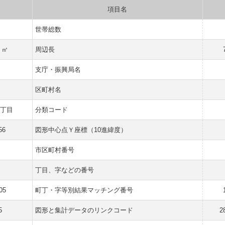
項目名
世帯総数
1 ㎡
周辺長
県
支庁・振興局名
市
区町村名
５丁目
分類コード
56
図形中心点Ｙ座標（10進緯度）
市区町村番号
丁目、字などの番号
05
町丁・字等別結果マッチング番号
5
図形と集計データのリンクコード
2