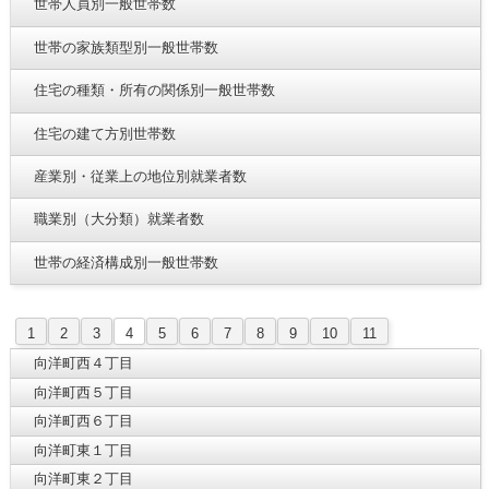
世帯人員別一般世帯数
世帯の家族類型別一般世帯数
住宅の種類・所有の関係別一般世帯数
住宅の建て方別世帯数
産業別・従業上の地位別就業者数
職業別（大分類）就業者数
世帯の経済構成別一般世帯数
1
2
3
4
5
6
7
8
9
10
11
向洋町西４丁目
向洋町西５丁目
向洋町西６丁目
向洋町東１丁目
向洋町東２丁目