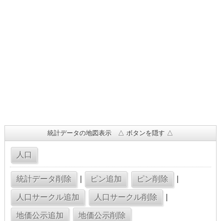
統計データの地図表示 △ ボタンを隠す △
|
|
|