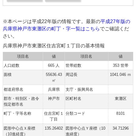
※本ページは平成22年版の情報です。最新の
平成27年版の
兵庫県神戸市東灘区の町丁・字一覧はこちら
でご確認くだ
さい。
兵庫県神戸市東灘区住吉宮町１丁目の基本情報
項目名
値
項目名
値
人口総数
665 人
世帯総数
353 世帯
面積
55636.43
周辺長
1041.046 ｍ
㎡
都道府県名
兵庫県
支庁・振興局名
郡市・特別区・政令
神戸市
区町村名
東灘区
指定都市名
町丁・字等名称
住吉宮町１
分類コード
8101
丁目
図形中心点Ｘ座標
135.26402
図形中心点Ｙ座標（10
34.71296
（10進経度）
進緯度）