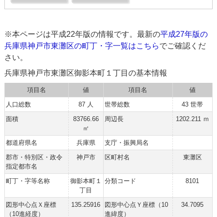
※本ページは平成22年版の情報です。最新の
平成27年版の
兵庫県神戸市東灘区の町丁・字一覧はこちら
でご確認くだ
さい。
兵庫県神戸市東灘区御影本町１丁目の基本情報
項目名
値
項目名
値
人口総数
87 人
世帯総数
43 世帯
面積
83766.66
周辺長
1202.211 ｍ
㎡
都道府県名
兵庫県
支庁・振興局名
郡市・特別区・政令
神戸市
区町村名
東灘区
指定都市名
町丁・字等名称
御影本町１
分類コード
8101
丁目
図形中心点Ｘ座標
135.25916
図形中心点Ｙ座標（10
34.7095
（10進経度）
進緯度）