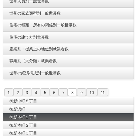
世帯人員別一般世帯数
世帯の家族類型別一般世帯数
住宅の種類・所有の関係別一般世帯数
住宅の建て方別世帯数
産業別・従業上の地位別就業者数
職業別（大分類）就業者数
世帯の経済構成別一般世帯数
1
2
3
4
5
6
7
8
9
10
11
御影中町８丁目
御影浜町
御影本町１丁目
御影本町２丁目
御影本町３丁目