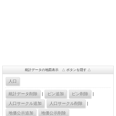
統計データの地図表示 △ ボタンを隠す △
|
|
|