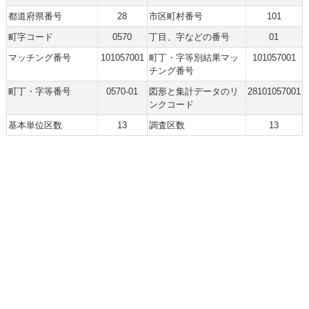
都道府県番号
28
市区町村番号
101
町字コード
0570
丁目、字などの番号
01
マッチング番号
101057001
町丁・字等別結果マッ
101057001
チング番号
町丁・字等番号
0570-01
図形と集計データのリ
28101057001
ンクコード
基本単位区数
13
調査区数
13