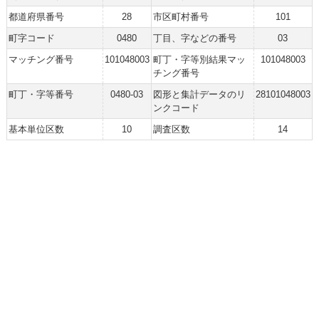
都道府県番号
28
市区町村番号
101
町字コード
0480
丁目、字などの番号
03
マッチング番号
101048003
町丁・字等別結果マッ
101048003
チング番号
町丁・字等番号
0480-03
図形と集計データのリ
28101048003
ンクコード
基本単位区数
10
調査区数
14