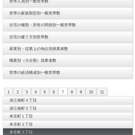
世帯人員別一般世帯数
世帯の家族類型別一般世帯数
住宅の種類・所有の関係別一般世帯数
住宅の建て方別世帯数
産業別・従業上の地位別就業者数
職業別（大分類）就業者数
世帯の経済構成別一般世帯数
1
2
3
4
5
6
7
8
9
10
11
深江南町４丁目
深江南町５丁目
本庄町１丁目
本庄町２丁目
本庄町３丁目