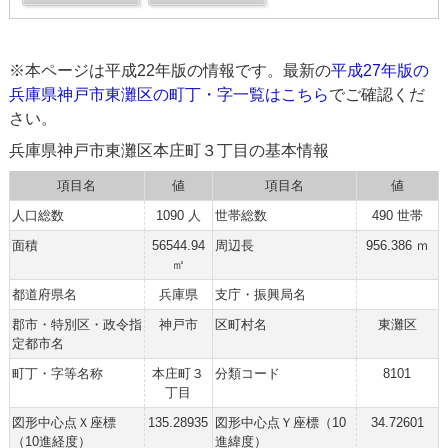
※本ページは平成22年版の情報です。最新の
平成27年版の
兵庫県神戸市東灘区の町丁・字一覧はこちら
でご確認くだ
さい。
兵庫県神戸市東灘区本庄町３丁目の基本情報
項目名
値
項目名
値
人口総数
1090 人
世帯総数
490 世帯
面積
56544.94
周辺長
956.386 ｍ
㎡
都道府県名
兵庫県
支庁・振興局名
郡市・特別区・政令指
神戸市
区町村名
東灘区
定都市名
町丁・字等名称
本庄町３
分類コード
8101
丁目
図形中心点Ｘ座標
135.28935
図形中心点Ｙ座標（10
34.72601
（10進経度）
進緯度）