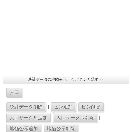
統計データの地図表示 △ ボタンを隠す △
|
|
|