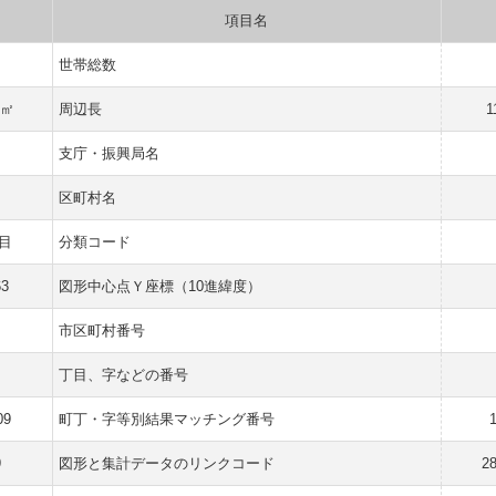
項目名
世帯総数
 ㎡
周辺長
1
支庁・振興局名
区町村名
目
分類コード
63
図形中心点Ｙ座標（10進緯度）
市区町村番号
丁目、字などの番号
09
町丁・字等別結果マッチング番号
9
図形と集計データのリンクコード
2