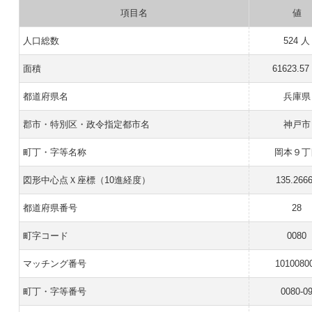
項目名
値
人口総数
524 人
面積
61623.57
都道府県名
兵庫県
郡市・特別区・政令指定都市名
神戸市
町丁・字等名称
岡本９丁
図形中心点Ｘ座標（10進経度）
135.266
都道府県番号
28
町字コード
0080
マッチング番号
1010080
町丁・字等番号
0080-0