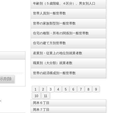
年齢別（５歳階級、４区分）、男女別人口
世帯人員別一般世帯数
世帯の家族類型別一般世帯数
住宅の種類・所有の関係別一般世帯数
住宅の建て方別世帯数
産業別・従業上の地位別就業者数
職業別（大分類）就業者数
世帯の経済構成別一般世帯数
1
2
3
4
5
6
7
8
9
10
11
。
岡本６丁目
岡本７丁目