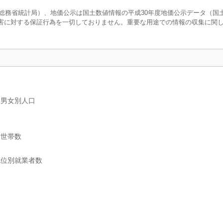
調査（総務省統計局）、地価公示は国土数値情報の平成30年度地価公示データ（国
害に対する保証行為を一切しておりません。重要な用途での情報の収集に関
、男女別人口
般世帯数
地位別就業者数