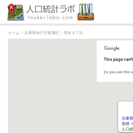
ホーム
>
兵庫県神戸市東灘区
>
岡本９丁目
This page can'
Do you own this 
兵庫
面積: 6
人口総数