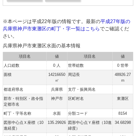
※本ページは平成22年版の情報です。最新の
平成27年版の
兵庫県神戸市東灘区の町丁・字一覧はこちら
でご確認くだ
さい。
兵庫県神戸市東灘区水面の基本情報
項目名
値
項目名
値
人口総数
0 人
世帯総数
0 世帯
面積
14216650
周辺長
48926.27
㎡
ｍ
都道府県名
兵庫県
支庁・振興局名
郡市・特別区・政令指
神戸市
区町村名
東灘区
定都市名
町丁・字等名称
水面
分類コード
8154
図形中心点Ｘ座標（10
135.29926
図形中心点Ｙ座標（10進
34.68298
進経度）
緯度）