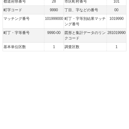
都道府県番号
28
市区町村番号
101
町字コード
9990
丁目、字などの番号
00
マッチング番号
101999000
町丁・字等別結果マッチ
1019990
ング番号
町丁・字等番号
9990-00
図形と集計データのリン
281019990
クコード
基本単位区数
1
調査区数
1