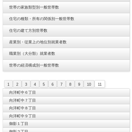
世帯の家族類型別一般世帯数
住宅の種類・所有の関係別一般世帯数
住宅の建て方別世帯数
産業別・従業上の地位別就業者数
職業別（大分類）就業者数
世帯の経済構成別一般世帯数
1
2
3
4
5
6
7
8
9
10
11
向洋町中６丁目
向洋町中７丁目
向洋町中８丁目
向洋町中９丁目
御影１丁目
御影２丁目