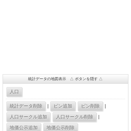
統計データの地図表示 △ ボタンを隠す △
|
|
|