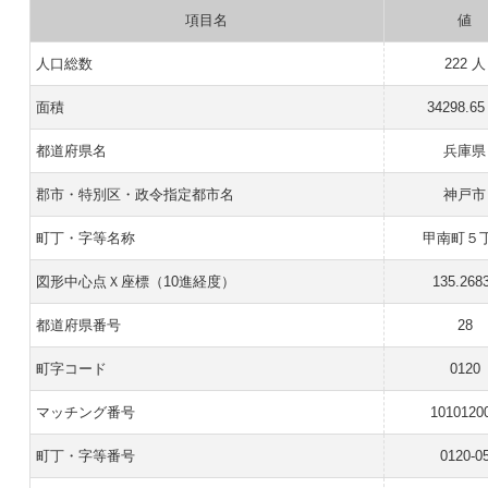
項目名
値
人口総数
222 人
面積
34298.65
都道府県名
兵庫県
郡市・特別区・政令指定都市名
神戸市
町丁・字等名称
甲南町５
図形中心点Ｘ座標（10進経度）
135.268
都道府県番号
28
町字コード
0120
マッチング番号
1010120
町丁・字等番号
0120-0