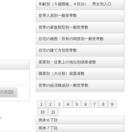
年齢別（５歳階級、４区分）、男女別人口
世帯人員別一般世帯数
世帯の家族類型別一般世帯数
住宅の種類・所有の関係別一般世帯数
住宅の建て方別世帯数
産業別・従業上の地位別就業者数
職業別（大分類）就業者数
世帯の経済構成別一般世帯数
1
2
3
4
5
6
7
8
9
10
11
。
岡本６丁目
岡本７丁目