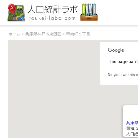
ホーム
>
兵庫県神戸市東灘区
>
甲南町５丁目
This page can'
Do you own this 
兵庫
面積: 3
人口総数