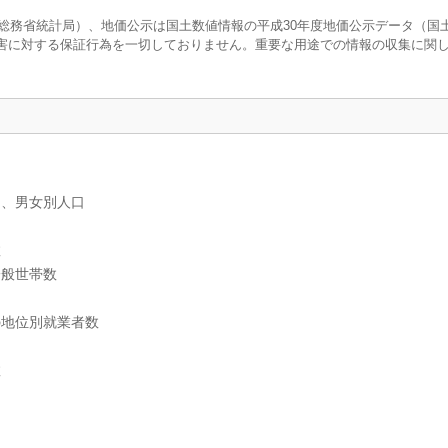
調査（総務省統計局）、地価公示は国土数値情報の平成30年度地価公示データ（国
害に対する保証行為を一切しておりません。重要な用途での情報の収集に関
）、男女別人口
数
一般世帯数
の地位別就業者数
数