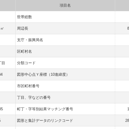
項目名
世帯総数
 ㎡
周辺長
支庁・振興局名
区町村名
丁目
分類コード
34
図形中心点Ｙ座標（10進緯度）
市区町村番号
丁目、字などの番号
05
町丁・字等別結果マッチング番号
5
図形と集計データのリンクコード
2