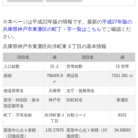
※本ページは平成22年版の情報です。最新の
平成27年版の
兵庫県神戸市東灘区の町丁・字一覧はこちら
でご確認くだ
さい。
兵庫県神戸市東灘区向洋町東３丁目の基本情報
項目名
値
項目名
値
人口総数
15 人
世帯総数
15 世帯
面積
786405.8
周辺長
7161.391 ｍ
㎡
都道府県名
兵庫県
支庁・振興局名
郡市・特別区・政令
神戸市
区町村名
東灘区
指定都市名
町丁・字等名称
向洋町東３
分類コード
8101
丁目
図形中心点Ｘ座標
135.27975
図形中心点Ｙ座標（10
34.69693
（10進経度）
進緯度）