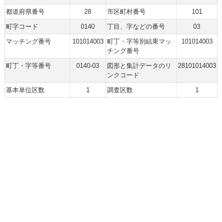
都道府県番号
28
市区町村番号
101
町字コード
0140
丁目、字などの番号
03
マッチング番号
101014003
町丁・字等別結果マッ
101014003
チング番号
町丁・字等番号
0140-03
図形と集計データのリ
28101014003
ンクコード
基本単位区数
1
調査区数
1