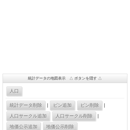
統計データの地図表示 △ ボタンを隠す △
|
|
|