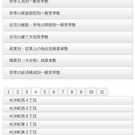
世帯人員別一般世帯数
世帯の家族類型別一般世帯数
住宅の種類・所有の関係別一般世帯数
住宅の建て方別世帯数
産業別・従業上の地位別就業者数
職業別（大分類）就業者数
世帯の経済構成別一般世帯数
1
2
3
4
5
6
7
8
9
10
11
向洋町西４丁目
向洋町西５丁目
向洋町西６丁目
向洋町東１丁目
向洋町東２丁目