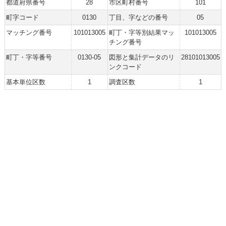
都道府県番号
28
市区町村番号
101
町字コード
0130
丁目、字などの番号
05
マッチング番号
101013005
町丁・字等別結果マッ
101013005
チング番号
町丁・字等番号
0130-05
図形と集計データのリ
28101013005
ンクコード
基本単位区数
1
調査区数
1