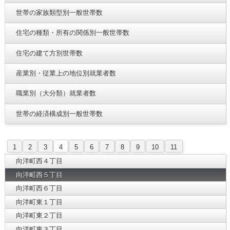
世帯の家族類型別一般世帯数
住宅の種類・所有の関係別一般世帯数
住宅の建て方別世帯数
産業別・従業上の地位別就業者数
職業別（大分類）就業者数
世帯の経済構成別一般世帯数
1
2
3
4
5
6
7
8
9
10
11
向洋町西４丁目
向洋町西５丁目
向洋町西６丁目
向洋町東１丁目
向洋町東２丁目
向洋町東３丁目