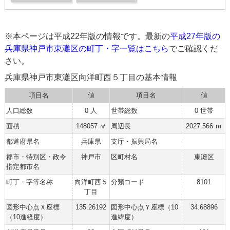
※本ページは平成22年版の情報です。最新の
平成27年版の
兵庫県神戸市東灘区の町丁・字一覧はこちら
でご確認くだ
さい。
兵庫県神戸市東灘区向洋町西５丁目の基本情報
項目名
値
項目名
値
人口総数
0 人
世帯総数
0 世帯
面積
148057 ㎡
周辺長
2027.566 ｍ
都道府県名
兵庫県
支庁・振興局名
郡市・特別区・政令
神戸市
区町村名
東灘区
指定都市名
町丁・字等名称
向洋町西５
分類コード
8101
丁目
図形中心点Ｘ座標
135.26192
図形中心点Ｙ座標（10
34.68896
（10進経度）
進緯度）