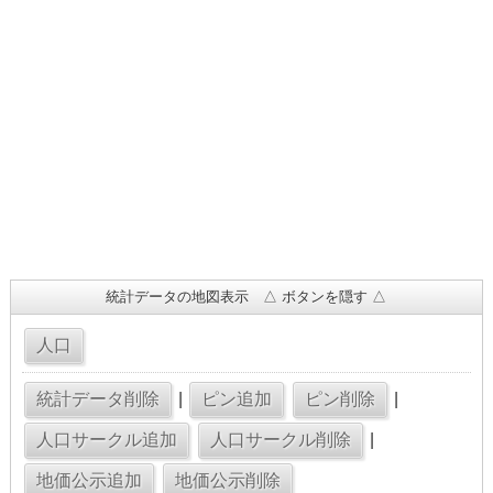
統計データの地図表示 △ ボタンを隠す △
|
|
|