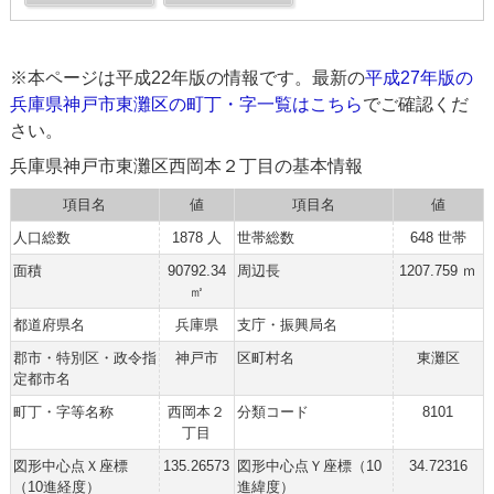
※本ページは平成22年版の情報です。最新の
平成27年版の
兵庫県神戸市東灘区の町丁・字一覧はこちら
でご確認くだ
さい。
兵庫県神戸市東灘区西岡本２丁目の基本情報
項目名
値
項目名
値
人口総数
1878 人
世帯総数
648 世帯
面積
90792.34
周辺長
1207.759 ｍ
㎡
都道府県名
兵庫県
支庁・振興局名
郡市・特別区・政令指
神戸市
区町村名
東灘区
定都市名
町丁・字等名称
西岡本２
分類コード
8101
丁目
図形中心点Ｘ座標
135.26573
図形中心点Ｙ座標（10
34.72316
（10進経度）
進緯度）