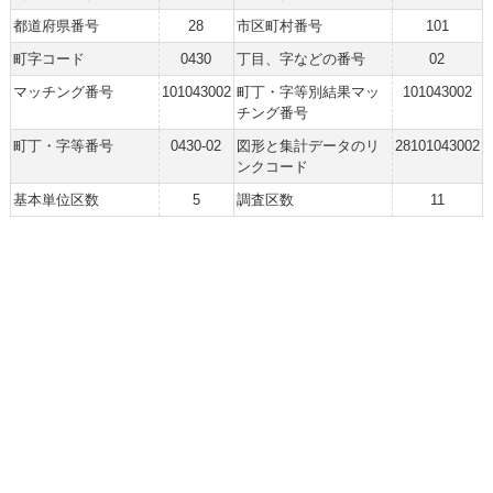
都道府県番号
28
市区町村番号
101
町字コード
0430
丁目、字などの番号
02
マッチング番号
101043002
町丁・字等別結果マッ
101043002
チング番号
町丁・字等番号
0430-02
図形と集計データのリ
28101043002
ンクコード
基本単位区数
5
調査区数
11