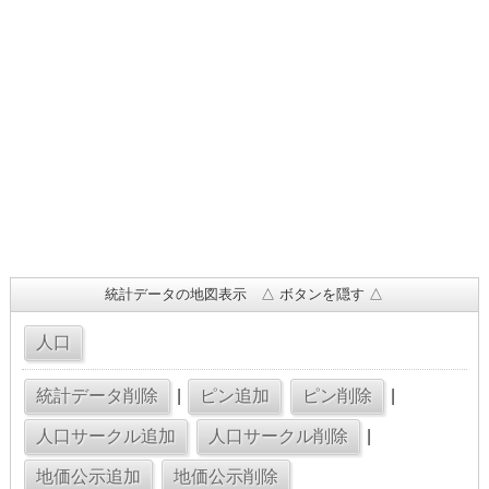
統計データの地図表示 △ ボタンを隠す △
|
|
|