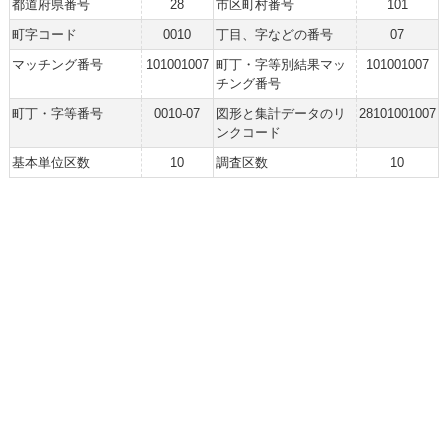
都道府県番号
28
市区町村番号
101
町字コード
0010
丁目、字などの番号
07
マッチング番号
101001007
町丁・字等別結果マッ
101001007
チング番号
町丁・字等番号
0010-07
図形と集計データのリ
28101001007
ンクコード
基本単位区数
10
調査区数
10