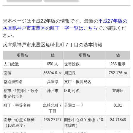
※本ページは平成22年版の情報です。最新の
平成27年版の
兵庫県神戸市東灘区の町丁・字一覧はこちら
でご確認くだ
さい。
兵庫県神戸市東灘区魚崎北町７丁目の基本情報
項目名
値
項目名
値
人口総数
650 人
世帯総数
266 世帯
面積
36894.6 ㎡
周辺長
782.176 ｍ
都道府県名
兵庫県
支庁・振興局名
郡市・特別区・政令
神戸市
区町村名
東灘区
指定都市名
町丁・字等名称
魚崎北町７
分類コード
8101
丁目
図形中心点Ｘ座標
135.27127
図形中心点Ｙ座標（10
34.71846
（10進経度）
進緯度）