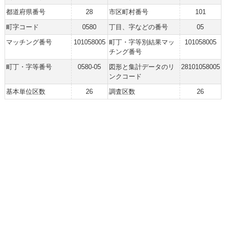
都道府県番号
28
市区町村番号
101
町字コード
0580
丁目、字などの番号
05
マッチング番号
101058005
町丁・字等別結果マッ
101058005
チング番号
町丁・字等番号
0580-05
図形と集計データのリ
28101058005
ンクコード
基本単位区数
26
調査区数
26