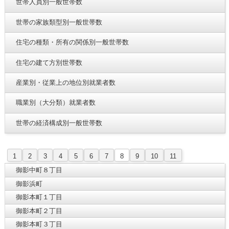
世帯人員別一般世帯数
世帯の家族類型別一般世帯数
住宅の種類・所有の関係別一般世帯数
住宅の建て方別世帯数
産業別・従業上の地位別就業者数
職業別（大分類）就業者数
世帯の経済構成別一般世帯数
1
2
3
4
5
6
7
8
9
10
11
御影中町８丁目
御影浜町
御影本町１丁目
御影本町２丁目
御影本町３丁目