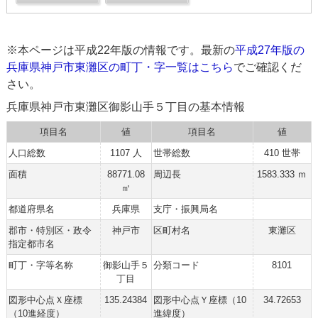
※本ページは平成22年版の情報です。最新の
平成27年版の
兵庫県神戸市東灘区の町丁・字一覧はこちら
でご確認くだ
さい。
兵庫県神戸市東灘区御影山手５丁目の基本情報
項目名
値
項目名
値
人口総数
1107 人
世帯総数
410 世帯
面積
88771.08
周辺長
1583.333 ｍ
㎡
都道府県名
兵庫県
支庁・振興局名
郡市・特別区・政令
神戸市
区町村名
東灘区
指定都市名
町丁・字等名称
御影山手５
分類コード
8101
丁目
図形中心点Ｘ座標
135.24384
図形中心点Ｙ座標（10
34.72653
（10進経度）
進緯度）