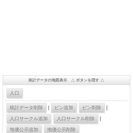
統計データの地図表示 △ ボタンを隠す △
|
|
|