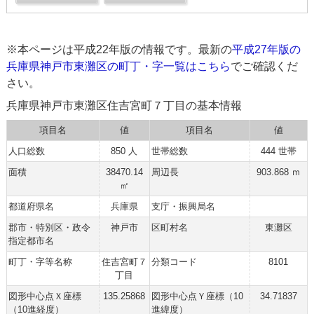
※本ページは平成22年版の情報です。最新の
平成27年版の
兵庫県神戸市東灘区の町丁・字一覧はこちら
でご確認くだ
さい。
兵庫県神戸市東灘区住吉宮町７丁目の基本情報
項目名
値
項目名
値
人口総数
850 人
世帯総数
444 世帯
面積
38470.14
周辺長
903.868 ｍ
㎡
都道府県名
兵庫県
支庁・振興局名
郡市・特別区・政令
神戸市
区町村名
東灘区
指定都市名
町丁・字等名称
住吉宮町７
分類コード
8101
丁目
図形中心点Ｘ座標
135.25868
図形中心点Ｙ座標（10
34.71837
（10進経度）
進緯度）