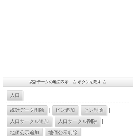
統計データの地図表示 △ ボタンを隠す △
|
|
|