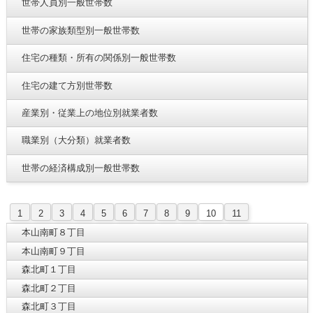
世帯人員別一般世帯数
世帯の家族類型別一般世帯数
住宅の種類・所有の関係別一般世帯数
住宅の建て方別世帯数
産業別・従業上の地位別就業者数
職業別（大分類）就業者数
世帯の経済構成別一般世帯数
1
2
3
4
5
6
7
8
9
10
11
本山南町８丁目
本山南町９丁目
森北町１丁目
森北町２丁目
森北町３丁目