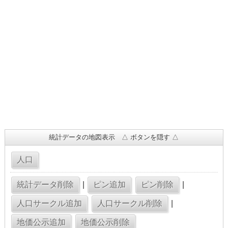
統計データの地図表示 △ ボタンを隠す △
|
|
|