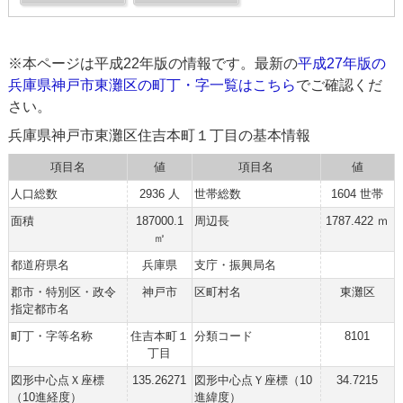
※本ページは平成22年版の情報です。最新の
平成27年版の
兵庫県神戸市東灘区の町丁・字一覧はこちら
でご確認くだ
さい。
兵庫県神戸市東灘区住吉本町１丁目の基本情報
項目名
値
項目名
値
人口総数
2936 人
世帯総数
1604 世帯
面積
187000.1
周辺長
1787.422 ｍ
㎡
都道府県名
兵庫県
支庁・振興局名
郡市・特別区・政令
神戸市
区町村名
東灘区
指定都市名
町丁・字等名称
住吉本町１
分類コード
8101
丁目
図形中心点Ｘ座標
135.26271
図形中心点Ｙ座標（10
34.7215
（10進経度）
進緯度）