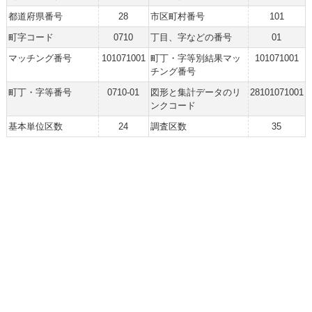
都道府県番号
28
市区町村番号
101
町字コード
0710
丁目、字などの番号
01
マッチング番号
101071001
町丁・字等別結果マッ
101071001
チング番号
町丁・字等番号
0710-01
図形と集計データのリ
28101071001
ンクコード
基本単位区数
24
調査区数
35