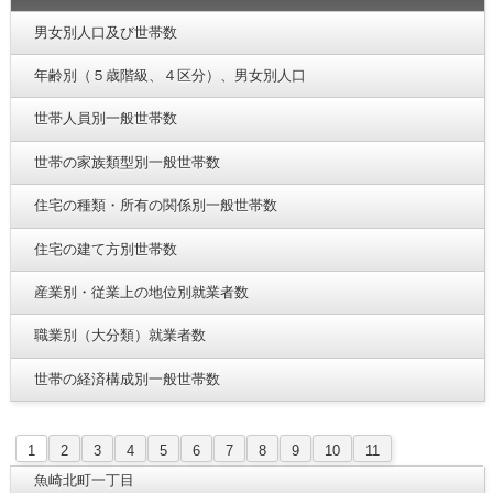
男女別人口及び世帯数
年齢別（５歳階級、４区分）、男女別人口
世帯人員別一般世帯数
世帯の家族類型別一般世帯数
住宅の種類・所有の関係別一般世帯数
住宅の建て方別世帯数
産業別・従業上の地位別就業者数
職業別（大分類）就業者数
世帯の経済構成別一般世帯数
1
2
3
4
5
6
7
8
9
10
11
魚崎北町一丁目