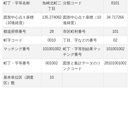
町丁・字等名称
魚崎北町二
分類コード
8101
丁目
図形中心点Ｘ座標
135.274082
図形中心点Ｙ座標（10
34.717266
（10進経度）
進緯度）
都道府県番号
28
市区町村番号
101
町字コード
0010
丁目、字などの番号
02
マッチング番号
101001002
町丁・字等別結果マッ
101001002
チング番号
町丁・字等番号
001002
図形と集計データのリ
28101001002
ンクコード
基本単位区（調査
10
区）数