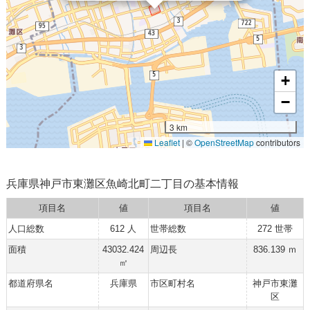
+
−
3 km
Leaflet
|
©
OpenStreetMap
contributors
兵庫県神戸市東灘区魚崎北町二丁目の基本情報
項目名
値
項目名
値
人口総数
612 人
世帯総数
272 世帯
面積
43032.424
周辺長
836.139 ｍ
㎡
都道府県名
兵庫県
市区町村名
神戸市東灘
区