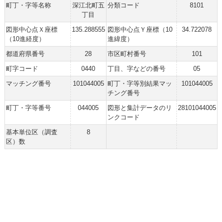
町丁・字等名称
深江北町五
分類コード
8101
丁目
図形中心点Ｘ座標
135.288555
図形中心点Ｙ座標（10
34.722078
（10進経度）
進緯度）
都道府県番号
28
市区町村番号
101
町字コード
0440
丁目、字などの番号
05
マッチング番号
101044005
町丁・字等別結果マッ
101044005
チング番号
町丁・字等番号
044005
図形と集計データのリ
28101044005
ンクコード
基本単位区（調査
8
区）数