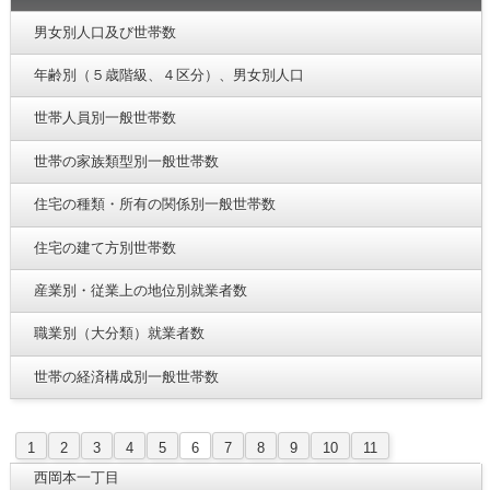
男女別人口及び世帯数
年齢別（５歳階級、４区分）、男女別人口
世帯人員別一般世帯数
世帯の家族類型別一般世帯数
住宅の種類・所有の関係別一般世帯数
住宅の建て方別世帯数
産業別・従業上の地位別就業者数
職業別（大分類）就業者数
世帯の経済構成別一般世帯数
1
2
3
4
5
6
7
8
9
10
11
西岡本一丁目