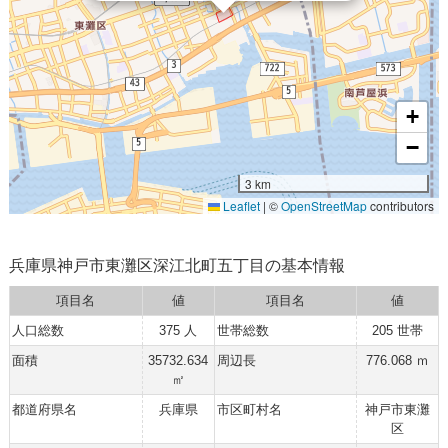
+
−
3 km
Leaflet
|
©
OpenStreetMap
contributors
兵庫県神戸市東灘区深江北町五丁目の基本情報
項目名
値
項目名
値
人口総数
375 人
世帯総数
205 世帯
面積
35732.634
周辺長
776.068 ｍ
㎡
都道府県名
兵庫県
市区町村名
神戸市東灘
区