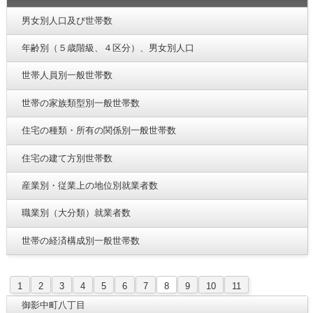
男女別人口及び世帯数
年齢別（５歳階級、４区分）、男女別人口
世帯人員別一般世帯数
世帯の家族類型別一般世帯数
住宅の種類・所有の関係別一般世帯数
住宅の建て方別世帯数
産業別・従業上の地位別就業者数
職業別（大分類）就業者数
世帯の経済構成別一般世帯数
1
2
3
4
5
6
7
8
9
10
11
御影中町八丁目