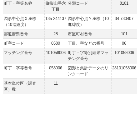
町丁・字等名称
御影山手六
分類コード
8101
丁目
図形中心点Ｘ座標
135.244137
図形中心点Ｙ座標（10
34.730407
（10進経度）
進緯度）
都道府県番号
28
市区町村番号
101
町字コード
0580
丁目、字などの番号
06
マッチング番号
101058006
町丁・字等別結果マッ
101058006
チング番号
町丁・字等番号
058006
図形と集計データのリ
28101058006
ンクコード
基本単位区（調査
11
区）数