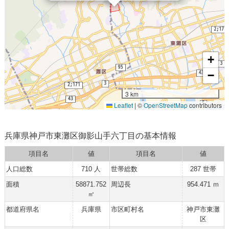
+
−
3 km
Leaflet
|
©
OpenStreetMap
contributors
兵庫県神戸市東灘区御影山手六丁目の基本情報
項目名
値
項目名
値
人口総数
710 人
世帯総数
287 世帯
面積
58871.752
周辺長
954.471 ｍ
㎡
都道府県名
兵庫県
市区町村名
神戸市東灘
区