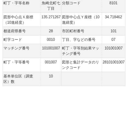
町丁・字等名称
魚崎北町七
分類コード
8101
丁目
図形中心点Ｘ座標
135.271267
図形中心点Ｙ座標（10
34.718462
（10進経度）
進緯度）
都道府県番号
28
市区町村番号
101
町字コード
0010
丁目、字などの番号
07
マッチング番号
101001007
町丁・字等別結果マッ
101001007
チング番号
町丁・字等番号
001007
図形と集計データのリ
28101001007
ンクコード
基本単位区（調査
10
区）数