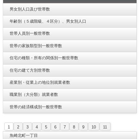
男女別人口及び世帯数
年齢別（５歳階級、４区分）、男女別人口
世帯人員別一般世帯数
世帯の家族類型別一般世帯数
住宅の種類・所有の関係別一般世帯数
住宅の建て方別世帯数
産業別・従業上の地位別就業者数
職業別（大分類）就業者数
世帯の経済構成別一般世帯数
1
2
3
4
5
6
7
8
9
10
11
魚崎北町一丁目