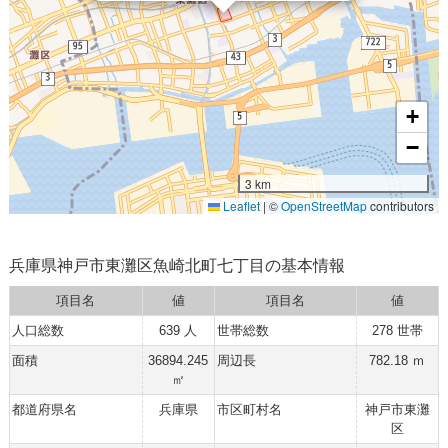
+
−
3 km
Leaflet
|
©
OpenStreetMap
contributors
兵庫県神戸市東灘区魚崎北町七丁目の基本情報
項目名
値
項目名
値
人口総数
639 人
世帯総数
278 世帯
面積
36894.245
周辺長
782.18 ｍ
㎡
都道府県名
兵庫県
市区町村名
神戸市東灘
区