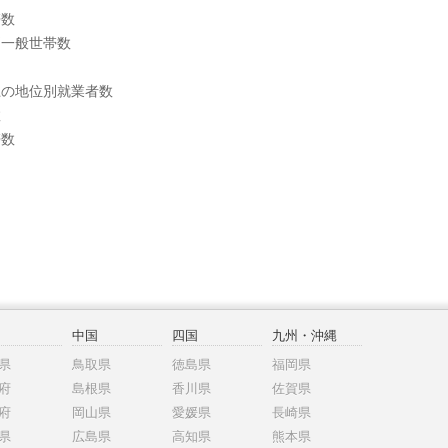
帯数
別一般世帯数
上の地位別就業者数
数
帯数
中国
四国
九州・沖縄
県
鳥取県
徳島県
福岡県
府
島根県
香川県
佐賀県
府
岡山県
愛媛県
長崎県
県
広島県
高知県
熊本県