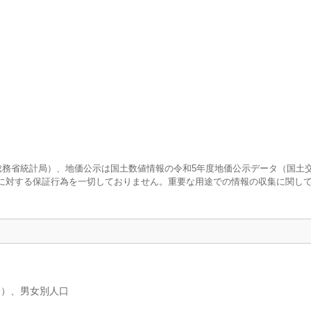
査（総務省統計局）、地価公示は国土数値情報の令和5年度地価公示データ（国土
に対する保証行為を一切しておりません。重要な用途での情報の収集に関し
分）、男女別人口