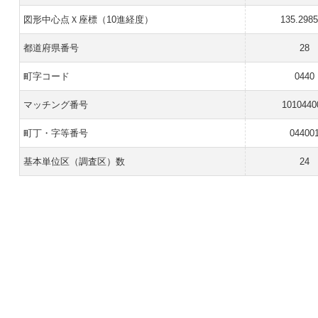
図形中心点Ｘ座標（10進経度）
135.298
都道府県番号
28
町字コード
0440
マッチング番号
1010440
町丁・字等番号
04400
基本単位区（調査区）数
24