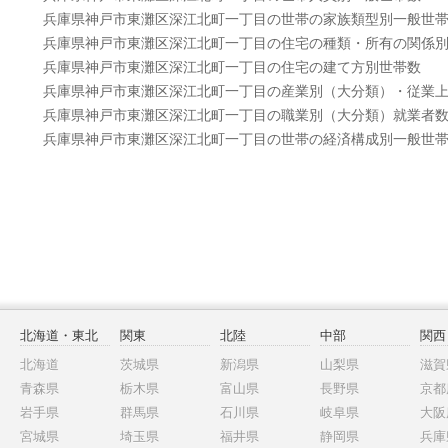
兵庫県神戸市東灘区深江北町一丁目の世帯の家族類型別一般世
兵庫県神戸市東灘区深江北町一丁目の住宅の種類・所有の関係
兵庫県神戸市東灘区深江北町一丁目の住宅の建て方別世帯数
兵庫県神戸市東灘区深江北町一丁目の産業別（大分類）・従業
兵庫県神戸市東灘区深江北町一丁目の職業別（大分類）就業者
兵庫県神戸市東灘区深江北町一丁目の世帯の経済構成別一般世
北海道・東北
関東
北陸
中部
関西
北海道
茨城県
新潟県
山梨県
滋賀
青森県
栃木県
富山県
長野県
京都
岩手県
群馬県
石川県
岐阜県
大阪
宮城県
埼玉県
福井県
静岡県
兵庫