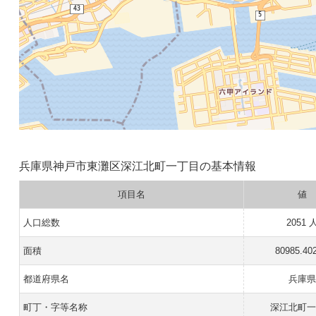
兵庫県神戸市東灘区深江北町一丁目の基本情報
項目名
値
人口総数
2051 
面積
80985.40
都道府県名
兵庫
町丁・字等名称
深江北町