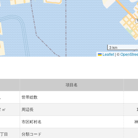
3 km
Leaflet
|
©
OpenStre
項目名
人
世帯総数
2 ㎡
周辺長
県
市区町村名
一丁目
分類コード