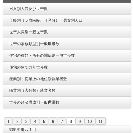
男女別人口及び世帯数
年齢別（５歳階級、４区分）、男女別人口
世帯人員別一般世帯数
世帯の家族類型別一般世帯数
住宅の種類・所有の関係別一般世帯数
住宅の建て方別世帯数
産業別・従業上の地位別就業者数
職業別（大分類）就業者数
世帯の経済構成別一般世帯数
1
2
3
4
5
6
7
8
9
10
11
御影中町八丁目