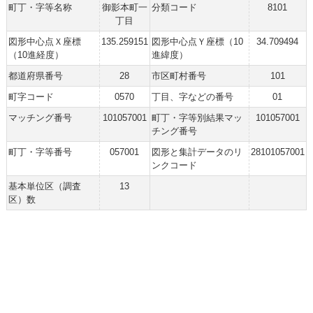
町丁・字等名称
御影本町一
分類コード
8101
丁目
図形中心点Ｘ座標
135.259151
図形中心点Ｙ座標（10
34.709494
（10進経度）
進緯度）
都道府県番号
28
市区町村番号
101
町字コード
0570
丁目、字などの番号
01
マッチング番号
101057001
町丁・字等別結果マッ
101057001
チング番号
町丁・字等番号
057001
図形と集計データのリ
28101057001
ンクコード
基本単位区（調査
13
区）数