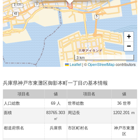
+
−
3 km
Leaflet
|
©
OpenStreetMap
contributors
兵庫県神戸市東灘区御影本町一丁目の基本情報
項目名
値
項目名
値
人口総数
69 人
世帯総数
36 世帯
面積
83765.303
周辺長
1202.201 ｍ
㎡
都道府県名
兵庫県
市区町村名
神戸市東灘
区