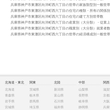
兵庫県神戸市東灘区向洋町西六丁目の世帯の家族類型別一般世
兵庫県神戸市東灘区向洋町西六丁目の住宅の種類・所有の関係
兵庫県神戸市東灘区向洋町西六丁目の住宅の建て方別世帯数
兵庫県神戸市東灘区向洋町西六丁目の産業別（大分類）・従業
兵庫県神戸市東灘区向洋町西六丁目の職業別（大分類）就業者
兵庫県神戸市東灘区向洋町西六丁目の世帯の経済構成別一般世
北海道・東北
関東
北陸
中部
関西
北海道
茨城県
新潟県
山梨県
滋賀
青森県
栃木県
富山県
長野県
京都
岩手県
群馬県
石川県
岐阜県
大阪
宮城県
埼玉県
福井県
静岡県
兵庫