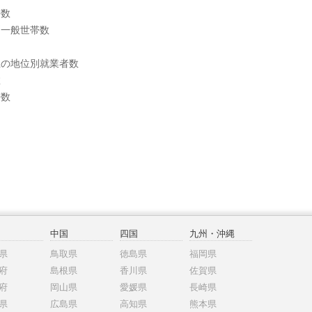
帯数
別一般世帯数
上の地位別就業者数
数
帯数
中国
四国
九州・沖縄
県
鳥取県
徳島県
福岡県
府
島根県
香川県
佐賀県
府
岡山県
愛媛県
長崎県
県
広島県
高知県
熊本県