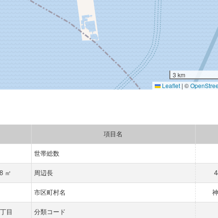
3 km
Leaflet
|
©
OpenStre
項目名
世帯総数
68 ㎡
周辺長
4
県
市区町村名
六丁目
分類コード