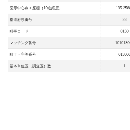
図形中心点Ｘ座標（10進経度）
135.258
都道府県番号
28
町字コード
0130
マッチング番号
1010130
町丁・字等番号
01300
基本単位区（調査区）数
1