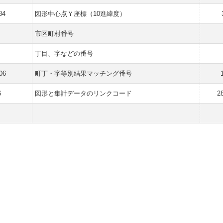
84
図形中心点Ｙ座標（10進緯度）
市区町村番号
丁目、字などの番号
06
町丁・字等別結果マッチング番号
6
図形と集計データのリンクコード
2