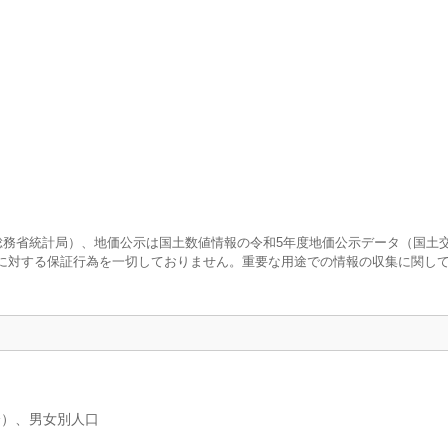
査（総務省統計局）、地価公示は国土数値情報の令和5年度地価公示データ（国土
に対する保証行為を一切しておりません。重要な用途での情報の収集に関し
分）、男女別人口