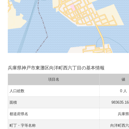
兵庫県神戸市東灘区向洋町西六丁目の基本情報
項目名
値
人口総数
0 人
面積
983635.1
都道府県名
兵庫
町丁・字等名称
向洋町西