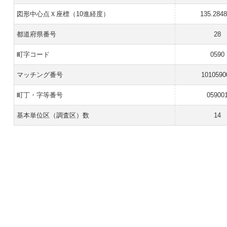
図形中心点Ｘ座標（10進経度）
135.284
都道府県番号
28
町字コード
0590
マッチング番号
1010590
町丁・字等番号
05900
基本単位区（調査区）数
14