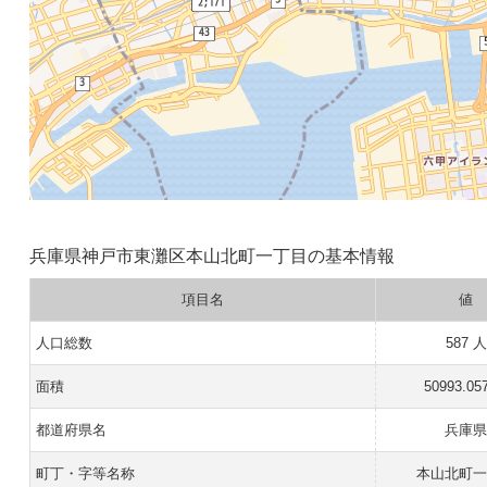
兵庫県神戸市東灘区本山北町一丁目の基本情報
項目名
値
人口総数
587 人
面積
50993.05
都道府県名
兵庫
町丁・字等名称
本山北町