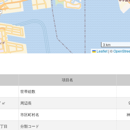
3 km
Leaflet
|
©
OpenStre
項目名
世帯総数
7 ㎡
周辺長
県
市区町村名
一丁目
分類コード