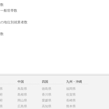
帯数
別一般世帯数
上の地位別就業者数
数
帯数
中国
四国
九州・沖縄
県
鳥取県
徳島県
福岡県
府
島根県
香川県
佐賀県
府
岡山県
愛媛県
長崎県
県
広島県
高知県
熊本県