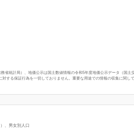
査（総務省統計局）、地価公示は国土数値情報の令和5年度地価公示データ（国土
に対する保証行為を一切しておりません。重要な用途での情報の収集に関し
分）、男女別人口