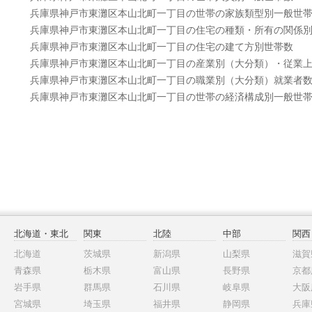
兵庫県神戸市東灘区本山北町一丁目の世帯の家族類型別一般世
兵庫県神戸市東灘区本山北町一丁目の住宅の種類・所有の関係
兵庫県神戸市東灘区本山北町一丁目の住宅の建て方別世帯数
兵庫県神戸市東灘区本山北町一丁目の産業別（大分類）・従業
兵庫県神戸市東灘区本山北町一丁目の職業別（大分類）就業者
兵庫県神戸市東灘区本山北町一丁目の世帯の経済構成別一般世
北海道・東北
関東
北陸
中部
関西
北海道
茨城県
新潟県
山梨県
滋賀
青森県
栃木県
富山県
長野県
京都
岩手県
群馬県
石川県
岐阜県
大阪
宮城県
埼玉県
福井県
静岡県
兵庫