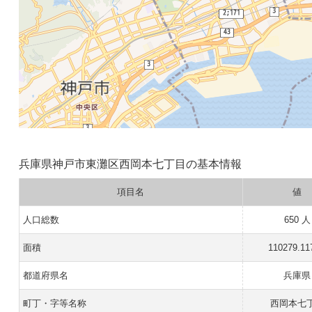
兵庫県神戸市東灘区西岡本七丁目の基本情報
項目名
値
人口総数
650 人
面積
110279.11
都道府県名
兵庫県
町丁・字等名称
西岡本七