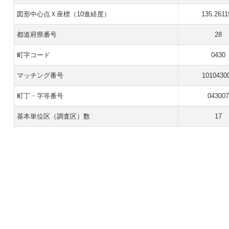
図形中心点Ｘ座標（10進経度）
135.2611
都道府県番号
28
町字コード
0430
マッチング番号
1010430
町丁・字等番号
043007
基本単位区（調査区）数
17