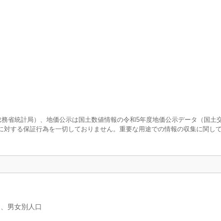
査（総務省統計局）、地価公示は国土数値情報の令和5年度地価公示データ（国土
に対する保証行為を一切しておりません。重要な用途での情報の収集に関し
）、男女別人口