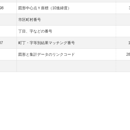
98
図形中心点Ｙ座標（10進緯度）
市区町村番号
丁目、字などの番号
07
町丁・字等別結果マッチング番号
図形と集計データのリンクコード
2