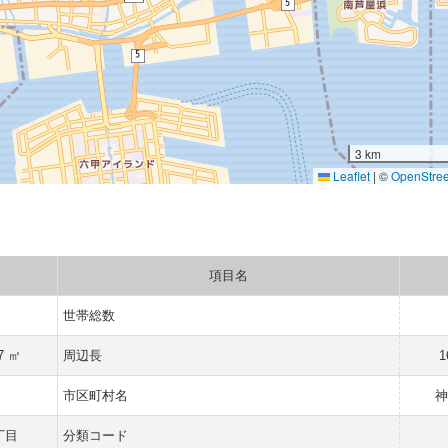
3 km
Leaflet
|
©
OpenStre
項目名
世帯総数
7 ㎡
周辺長
1
市区町村名
神
丁目
分類コード