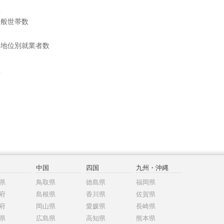
数
一般世帯数
の地位別就業者数
数
中国
四国
九州・沖縄
県
鳥取県
徳島県
福岡県
府
島根県
香川県
佐賀県
府
岡山県
愛媛県
長崎県
県
広島県
高知県
熊本県