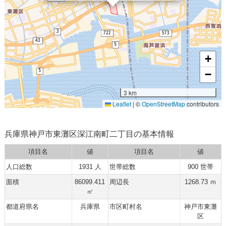
+
−
3 km
Leaflet
|
©
OpenStreetMap
contributors
兵庫県神戸市東灘区深江南町二丁目の基本情報
項目名
値
項目名
値
人口総数
1931 人
世帯総数
900 世帯
面積
86099.411
周辺長
1268.73 ｍ
㎡
都道府県名
兵庫県
市区町村名
神戸市東灘
区