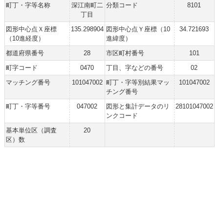
町丁・字等名称
深江南町二
分類コード
8101
丁目
図形中心点Ｘ座標
135.298904
図形中心点Ｙ座標（10
34.721693
（10進経度）
進緯度）
都道府県番号
28
市区町村番号
101
町字コード
0470
丁目、字などの番号
02
マッチング番号
101047002
町丁・字等別結果マッ
101047002
チング番号
町丁・字等番号
047002
図形と集計データのリ
28101047002
ンクコード
基本単位区（調査
20
区）数