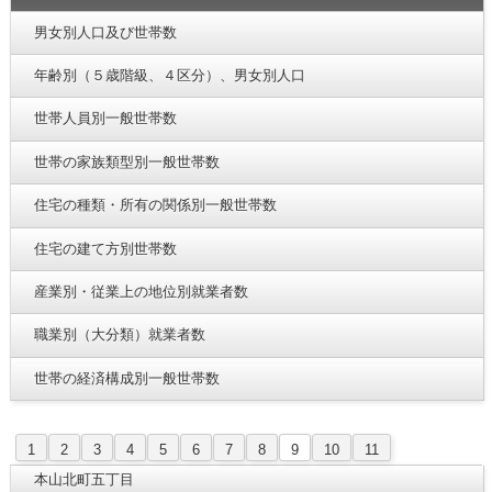
男女別人口及び世帯数
年齢別（５歳階級、４区分）、男女別人口
世帯人員別一般世帯数
世帯の家族類型別一般世帯数
住宅の種類・所有の関係別一般世帯数
住宅の建て方別世帯数
産業別・従業上の地位別就業者数
職業別（大分類）就業者数
世帯の経済構成別一般世帯数
1
2
3
4
5
6
7
8
9
10
11
本山北町五丁目