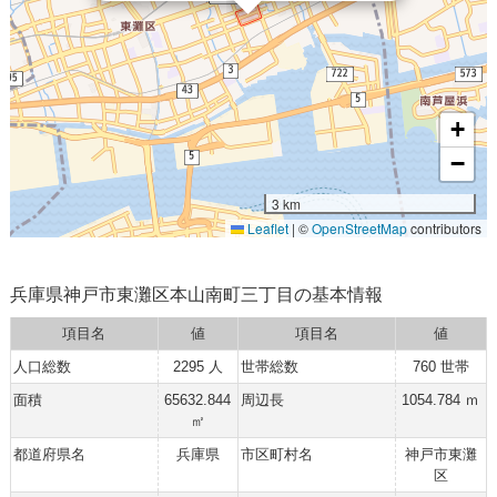
+
−
3 km
Leaflet
|
©
OpenStreetMap
contributors
兵庫県神戸市東灘区本山南町三丁目の基本情報
項目名
値
項目名
値
人口総数
2295 人
世帯総数
760 世帯
面積
65632.844
周辺長
1054.784 ｍ
㎡
都道府県名
兵庫県
市区町村名
神戸市東灘
区