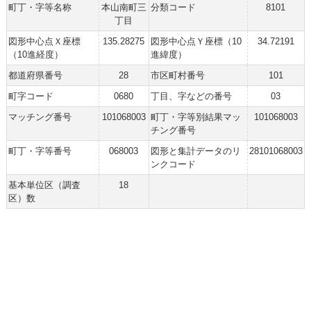
町丁・字等名称
本山南町三
分類コード
8101
丁目
図形中心点Ｘ座標
135.28275
図形中心点Ｙ座標（10
34.72191
（10進経度）
進緯度）
都道府県番号
28
市区町村番号
101
町字コード
0680
丁目、字などの番号
03
マッチング番号
101068003
町丁・字等別結果マッ
101068003
チング番号
町丁・字等番号
068003
図形と集計データのリ
28101068003
ンクコード
基本単位区（調査
18
区）数