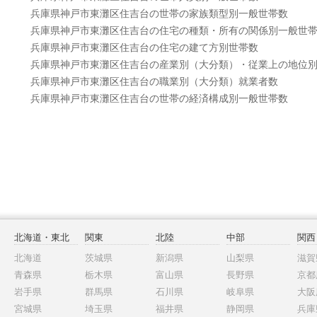
兵庫県神戸市東灘区住吉台の世帯の家族類型別一般世帯数
兵庫県神戸市東灘区住吉台の住宅の種類・所有の関係別一般世
兵庫県神戸市東灘区住吉台の住宅の建て方別世帯数
兵庫県神戸市東灘区住吉台の産業別（大分類）・従業上の地位
兵庫県神戸市東灘区住吉台の職業別（大分類）就業者数
兵庫県神戸市東灘区住吉台の世帯の経済構成別一般世帯数
北海道・東北
関東
北陸
中部
関西
北海道
茨城県
新潟県
山梨県
滋賀
青森県
栃木県
富山県
長野県
京都
岩手県
群馬県
石川県
岐阜県
大阪
宮城県
埼玉県
福井県
静岡県
兵庫