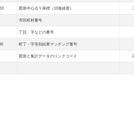
83
図形中心点Ｙ座標（10進緯度）
市区町村番号
丁目、字などの番号
00
町丁・字等別結果マッチング番号
図形と集計データのリンクコード