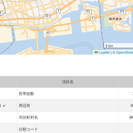
3 km
Leaflet
|
©
OpenStre
項目名
人
世帯総数
1 ㎡
周辺長
4
市区町村名
神
分類コード