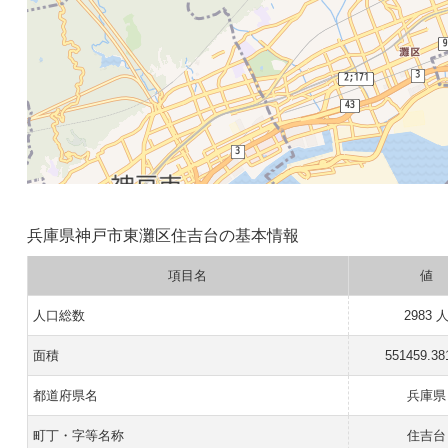
兵庫県神戸市東灘区住吉台の基本情報
項目名
値
人口総数
2983 
面積
551459.38
都道府県名
兵庫県
町丁・字等名称
住吉台