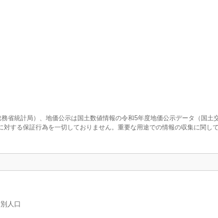
査（総務省統計局）、地価公示は国土数値情報の令和5年度地価公示データ（国土
に対する保証行為を一切しておりません。重要な用途での情報の収集に関し
女別人口