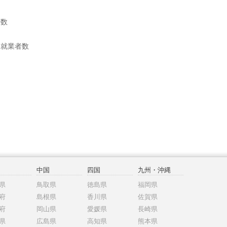
帯数
別就業者数
中国
四国
九州・沖縄
県
鳥取県
徳島県
福岡県
府
島根県
香川県
佐賀県
府
岡山県
愛媛県
長崎県
県
広島県
高知県
熊本県