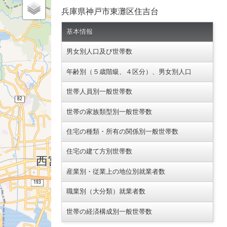
兵庫県神戸市東灘区住吉台
基本情報
男女別人口及び世帯数
年齢別（５歳階級、４区分）、男女別人口
世帯人員別一般世帯数
世帯の家族類型別一般世帯数
住宅の種類・所有の関係別一般世帯数
住宅の建て方別世帯数
産業別・従業上の地位別就業者数
職業別（大分類）就業者数
世帯の経済構成別一般世帯数