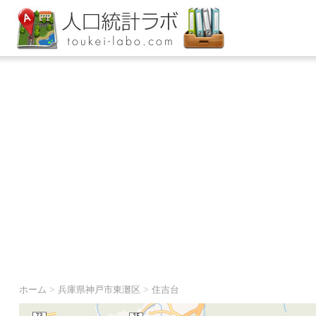
ホーム
>
兵庫県神戸市東灘区
>
住吉台